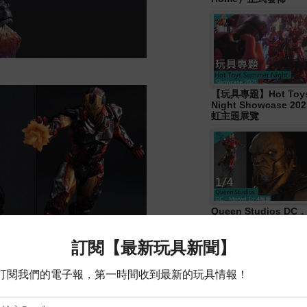
【玩具專題】Hot Toys
Night Showcase 20
虹主題展覽
Queen Studios DC．
4胸像