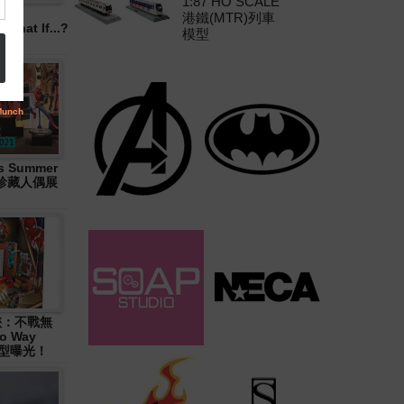
1:87 HO SCALE
港鐵(MTR)列車
hat If...?
模型
 Summer
大型珍藏人偶展
俠：不戰無
o Way
造型曝光！