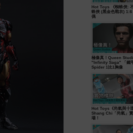
Hot Toys 《蜘蛛俠
蛛俠 (黑金色戰衣) 1:
偶
極像真！Queen Studi
"Infinity Saga" 
Spider 1比1胸像
Hot Toys《尚氣與
Shang Chi「尚氣
場！