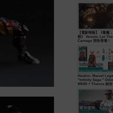
【電影情報】《毒魔：
殺》 Venom: Let The
Carnage 預告登場！
Hasbro- Marvel Leg
"Infinity Saga " Od
MK85 + Thanos 組