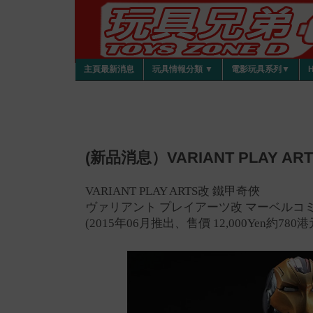
主頁最新消息
玩具情報分類 ▼
電影玩具系列▼
(新品消息）VARIANT PLAY ART
VARIANT PLAY ARTS改 鐵甲奇俠
ヴァリアント プレイアーツ改 マーベルコ
(2015年06月推出、售價
12,000Yen約780港