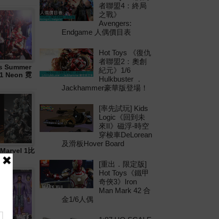
者聯盟4：終局
之戰》
Avengers:
Endgame 人偶價目表
Hot Toys 《復仇
者聯盟2：奧創
 Summer
紀元》1/6
21 Neon 霓
Hulkbuster ．
Jackhammer豪華版登場！
[率先試玩] Kids
Logic《回到未
來II》磁浮-時空
穿梭車DeLorean
及滑板Hover Board
Marvel 1比
[重出．限定版]
Hot Toys《鐵甲
奇俠3》Iron
Man Mark 42 合
金1/6人偶