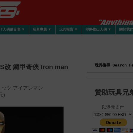
HT人偶價目表 ▼
玩具專題 ▼
玩具報告 ▼
即將推出人偶 ▼
關於我
S改 鐵甲奇俠 Iron man
玩具搜尋 Search He
ミック アイアンマン
贊助玩具兄
元)
以港元支付