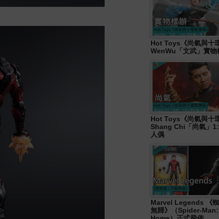
Hot Toys《尚氣與
WenWu「文武」實
Hot Toys《尚氣與
Shang Chi「尚氣」
人偶
Marvel Legends
無歸》（Spider-Man:
Home）正式發佈