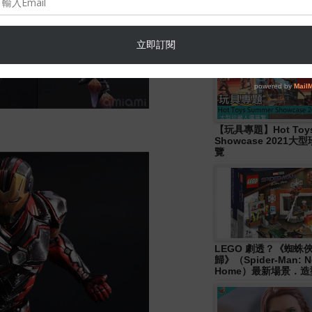
Hasbro- Marvel
Legends《Disney+ 》W
Wave 人偶發佈！
【玩具專題】Hot Toys
Showcase 2021
覽
LEGO 劇透？《蜘蛛
歸》（Spider-Man: N
Home）最新場景．