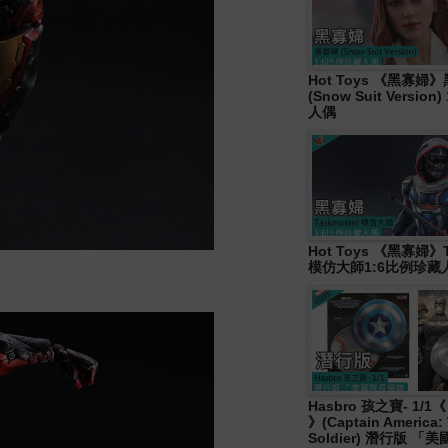
Hot Toys 《黑寡婦
(Snow Suit Versio
人偶
Hot Toys 《黑寡婦》T
模仿大師1:6比例珍藏
Hasbro 孩之寶- 1/
》(Captain America: 
Soldier) 潛行版 