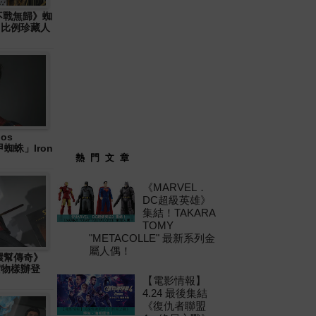
: 不戰無歸》蜘
6 比例珍藏人
os
「鐵甲蜘蛛」Iron
熱 門 文 章
《MARVEL．
DC超級英雄》
集結！TAKARA
TOMY
"METACOLLE" 最新系列金
屬人偶！
十環幫傳奇》
」實物樣辦登
【電影情報】
4.24 最後集結
《復仇者聯盟