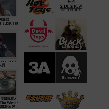
》黑寡婦
n) 1:6比例珍藏
askmaster
人偶
1《 美國隊長2
The Winter
「美國隊長盾牌」