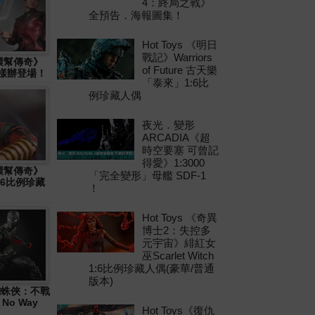
4：終局之戰》
全預告．海報圖集！
Hot Toys 《明日
戰記》Warriors
十環幫傳奇》
of Future 古天樂
物樣辦登場！
「泰來」1:6比
例珍藏人偶
夜光．變形
ARCADIA《超
時空要塞 可曾記
得愛》1:3000
十環幫傳奇》
「完全變形」母艦 SDF-1
1:6比例珍藏
！
Hot Toys 《奇異
博士2：失控多
元宇宙》緋紅女
巫Scarlet Witch
1:6比例珍藏人偶(豪華/普通
版本)
 《蜘蛛俠：不戰
 No Way
Hot Toys《復仇