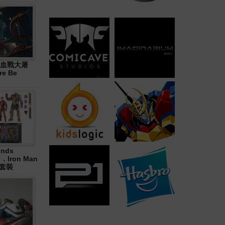
血戰大屠
re Be
ends
in．Iron Man
合套裝