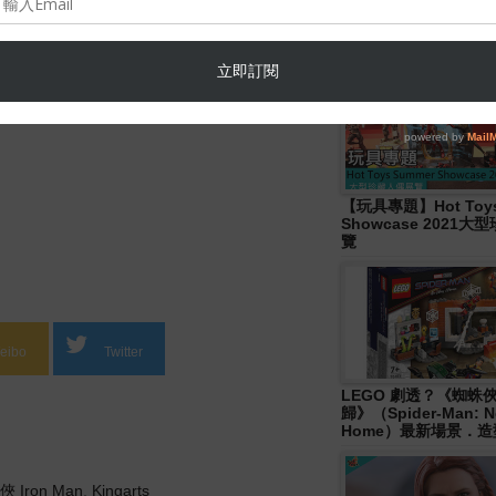
Hasbro- Marvel
Legends《Disney+ 》W
Wave 人偶發佈！
【玩具專題】Hot Toys
Showcase 2021
覽
eibo
Twitter
LEGO 劇透？《蜘蛛
歸》（Spider-Man: N
Home）最新場景．
 Iron Man
,
Kingarts