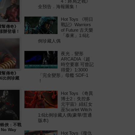
4：終局之戰》
全預告．海報圖集！
Hot Toys 《明日
戰記》Warriors
十環幫傳奇》
of Future 古天樂
物樣辦登場！
「泰來」1:6比
例珍藏人偶
夜光．變形
ARCADIA《超
時空要塞 可曾記
得愛》1:3000
十環幫傳奇》
「完全變形」母艦 SDF-1
1:6比例珍藏
！
Hot Toys 《奇異
博士2：失控多
元宇宙》緋紅女
巫Scarlet Witch
1:6比例珍藏人偶(豪華/普通
版本)
 《蜘蛛俠：不戰
 No Way
Hot Toys《復仇