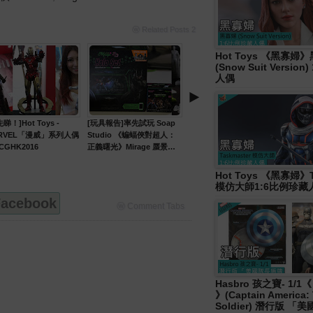
ⓦ Related Posts 2
Hot Toys 《黑寡婦
(Snow Suit Versio
人偶
‣
睇！]Hot Toys -
[玩具報告]率先試玩 Soap
RVEL「漫威」系列人偶
Studio 《蝙蝠俠對超人：
CGHK2016
正義曙光》Mirage 蜃景系
列
Hot Toys 《黑寡婦》T
模仿大師1:6比例珍藏
acebook
ⓦ Comment Tabs
Hasbro 孩之寶- 1/
》(Captain America: 
Soldier) 潛行版 