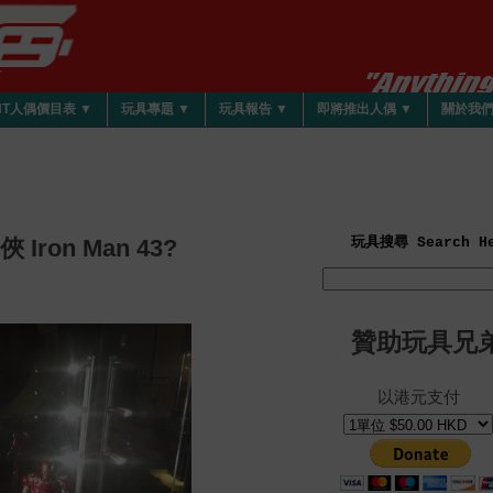
HT人偶價目表 ▼
玩具專題 ▼
玩具報告 ▼
即將推出人偶 ▼
關於我
俠 Iron Man 43?
玩具搜尋 Search He
贊助玩具兄
以港元支付