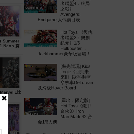
者聯盟4：終局
之戰》
Avengers:
Endgame 人偶價目表
Hot Toys 《復仇
者聯盟2：奧創
 Summer
紀元》1/6
21 Neon 霓
Hulkbuster ．
Jackhammer豪華版登場！
[率先試玩] Kids
Logic《回到未
來II》磁浮-時空
穿梭車DeLorean
及滑板Hover Board
Marvel 1比
[重出．限定版]
Hot Toys《鐵甲
奇俠3》Iron
Man Mark 42 合
金1/6人偶