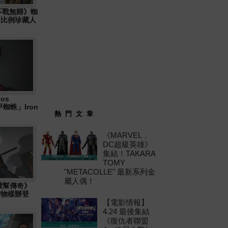
: 不戰無歸》蜘
6 比例珍藏人
os
「鐵甲蜘蛛」Iron
熱 門 文 章
《MARVEL．
DC超級英雄》
集結！TAKARA
TOMY
"METACOLLE" 最新系列金
屬人偶！
十環幫傳奇》
」實物樣辦登
【電影情報】
4.24 最後集結
《復仇者聯盟