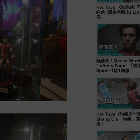
Hot Toys 《蜘蛛俠
蛛俠 (黑金色戰衣) 1:
偶
極像真！Queen Studi
"Infinity Saga" 
Spider 1比1胸像
Hot Toys《尚氣與
Shang Chi「尚氣
場！