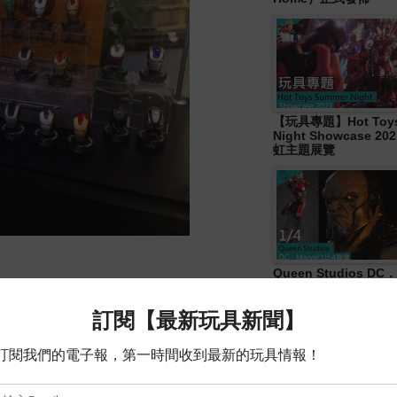
【玩具專題】Hot Toys
Night Showcase 20
虹主題展覽
Queen Studios DC．
4胸像