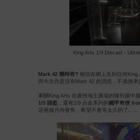
King Arts 1/9 Diecast - Ultr
Mark 42 幾時有?
相信在網上見到任何King 
而今次亦是沒有Mark 42 的消息，不過換來的是竟
事關King Arts 在廣州地王廣場的陳列
1/5 頭盔
，還有1/9 合金系列的
鐵甲奇俠 Iron
這兩個月內發售，希望不會等太久的了。..