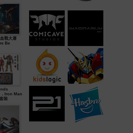
血戰大屠
re Be
ends
in．Iron Man
合套裝