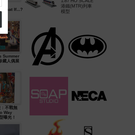
1:87 HO SCALE
港鐵(MTR)列車
hat If...?
模型
 Summer
大型珍藏人偶展
俠：不戰無
o Way
造型曝光！