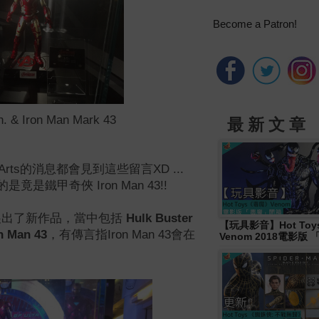
Become a Patron!
on. & Iron Man Mark 43
最 新 文 章
Arts的消息都會見到這些留言XD ...
是鐵甲奇俠 Iron Man 43!!
展中展出了新作品，當中包括
Hulk Buster
【玩具影音】Hot To
 Man 43
，有傳言指Iron Man 43會在
Venom 2018電影版