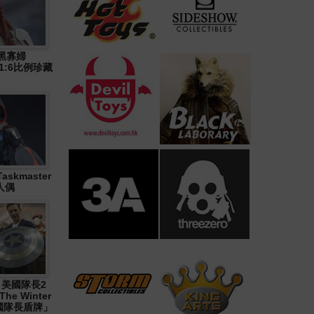
》黑寡婦
n) 1:6比例珍藏
askmaster
人偶
1《 美國隊長2
The Winter
「美國隊長盾牌」