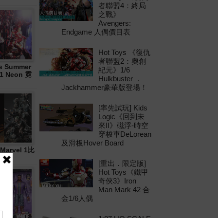
者聯盟4：終局
之戰》
Avengers:
Endgame 人偶價目表
Hot Toys 《復仇
者聯盟2：奧創
 Summer
紀元》1/6
21 Neon 霓
Hulkbuster ．
Jackhammer豪華版登場！
[率先試玩] Kids
Logic《回到未
來II》磁浮-時空
穿梭車DeLorean
及滑板Hover Board
Marvel 1比
[重出．限定版]
Hot Toys《鐵甲
奇俠3》Iron
Man Mark 42 合
金1/6人偶