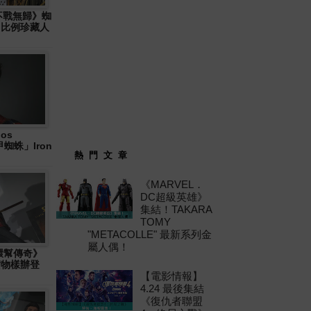
: 不戰無歸》蜘
6 比例珍藏人
os
「鐵甲蜘蛛」Iron
熱 門 文 章
《MARVEL．
DC超級英雄》
集結！TAKARA
TOMY
"METACOLLE" 最新系列金
屬人偶！
十環幫傳奇》
」實物樣辦登
【電影情報】
4.24 最後集結
《復仇者聯盟