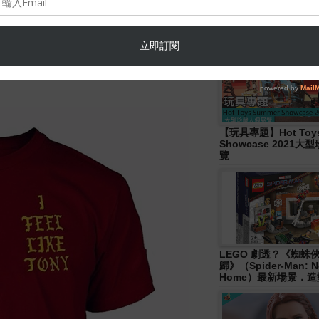
Hasbro- Marvel
Legends《Disney+ 》W
Wave 人偶發佈！
【玩具專題】Hot Toys
Showcase 2021
覽
LEGO 劇透？《蜘蛛
歸》（Spider-Man: N
Home）最新場景．