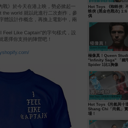
英雄內戰》於今天在港上映，勢必掀起一
Hot Toys 《蜘蛛俠
蛛俠 (黑金色戰衣) 1:
the world 就以此進行二次創作，參
偶
Pablo》的字體設計作概念，再換上電影中，兩
I Feel Like Captain"的字句樣式，設
 現在就選擇你支持的陣營吧！
myshopify.com/
極像真！Queen Studi
"Infinity Saga" 
Spider 1比1胸像
Hot Toys《尚氣與
Shang Chi「尚氣
場！