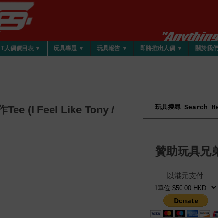
HT人偶價目表 ▼
玩具專題 ▼
玩具報告 ▼
即將推出人偶 ▼
關於我
 Feel Like Tony /
玩具搜尋 Search He
贊助玩具兄
以港元支付