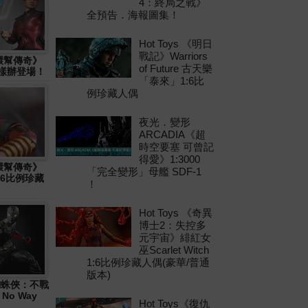
4：終局之戰》
全預告．海報圖集！
Hot Toys 《明日
戰記》Warriors
十環幫傳奇》
of Future 古天樂
物樣辦登場！
「泰來」1:6比
例珍藏人偶
夜光．變形
ARCADIA《超
時空要塞 可曾記
得愛》1:3000
十環幫傳奇》
「完全變形」母艦 SDF-1
1:6比例珍藏
！
Hot Toys 《奇異
博士2：失控多
元宇宙》緋紅女
巫Scarlet Witch
1:6比例珍藏人偶(豪華/普通
版本)
 《蜘蛛俠：不戰
 No Way
Hot Toys《復仇