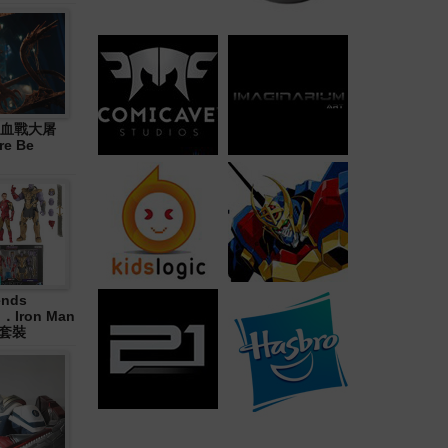
血戰大屠
re Be
ends
in．Iron Man
合套裝