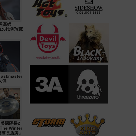
》黑寡婦
n) 1:6比例珍藏
askmaster
人偶
1《 美國隊長2
The Winter
「美國隊長盾牌」