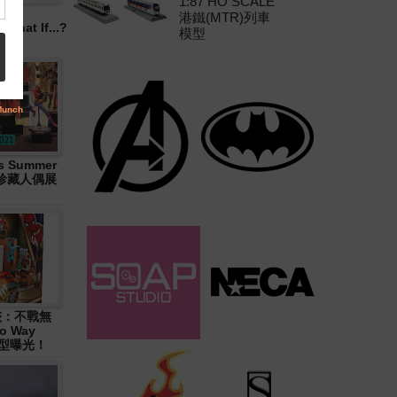
1:87 HO SCALE
港鐵(MTR)列車
hat If...?
模型
 Summer
大型珍藏人偶展
俠：不戰無
o Way
造型曝光！