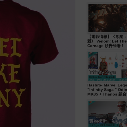
【電影情報】《毒魔：
殺》 Venom: Let The
Carnage 預告登場！
Hasbro- Marvel Leg
"Infinity Saga " Od
MK85 + Thanos 組