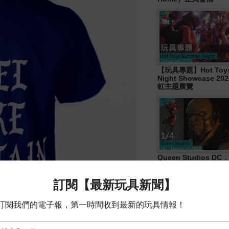
【玩具專題】Hot Toys
Night Showcase 20
虹主題展覽
Queen Studios DC．
4胸像