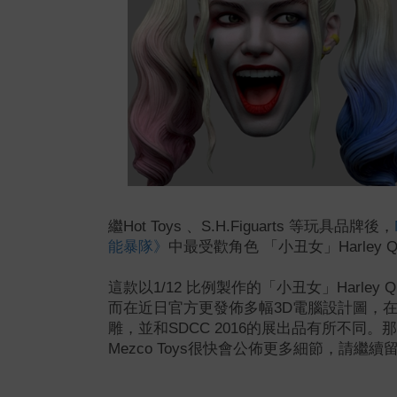
繼Hot Toys 、S.H.Figuarts 等玩具品牌後，
能暴隊》
中最受歡角色 「小丑女」Harley Q
這款以1/12 比例製作的「小丑女」Harley Q
而在近日官方更發佈多幅3D電腦設計圖，
雕，並和SDCC 2016的展出品有所不同。
那
Mezco Toys很快會公佈更多細節，請繼