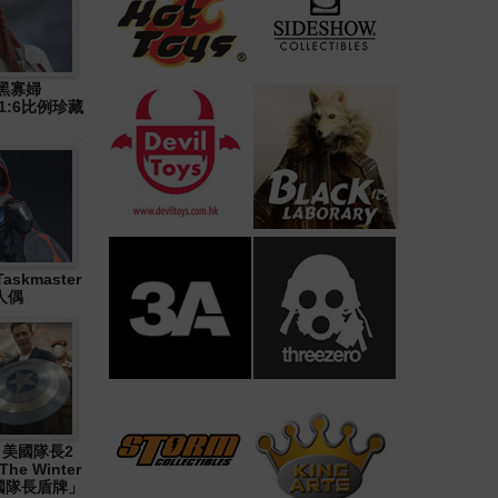
》黑寡婦
n) 1:6比例珍藏
askmaster
人偶
1《 美國隊長2
The Winter
「美國隊長盾牌」