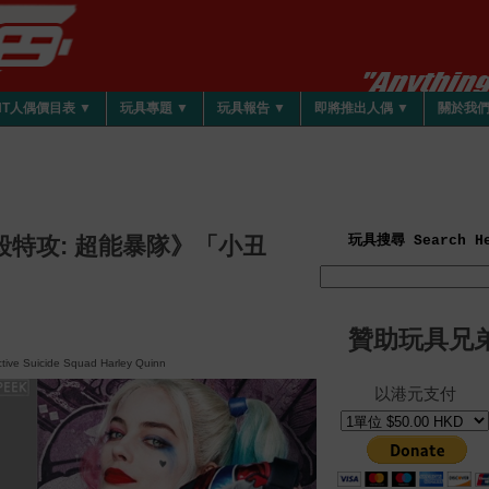
HT人偶價目表 ▼
玩具專題 ▼
玩具報告 ▼
即將推出人偶 ▼
關於我
es 《自殺特攻: 超能暴隊》「小丑
玩具搜尋 Search He
贊助玩具兄
tive Suicide Squad Harley Quinn
以港元支付