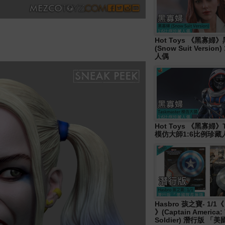
Hot Toys 《黑寡婦
(Snow Suit Versio
人偶
Hot Toys 《黑寡婦》T
模仿大師1:6比例珍藏
Hasbro 孩之寶- 1/
》(Captain America: 
Soldier) 潛行版 