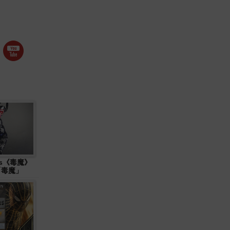
ys《毒魔》
 「毒魔」