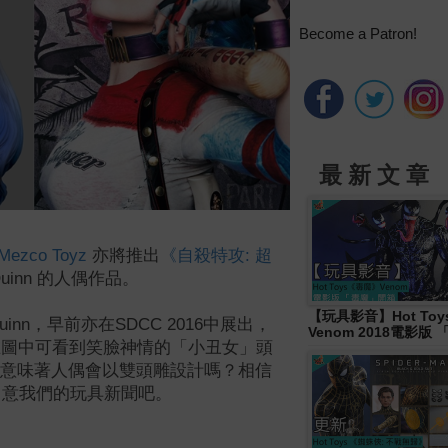
Become a Patron!
最 新 文 章
Mezco Toyz
亦將推出
《自殺特攻: 超
uinn 的人偶作品。
【玩具影音】Hot To
uinn，早前亦在SDCC 2016中展出，
Venom 2018電影版
在圖中可看到笑臉神情的「小丑女」頭
意味著人偶會以雙頭雕設計嗎？相信
續留意我們的玩具新聞吧。