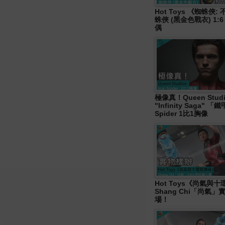
Hot Toys 《蜘蛛俠
蛛俠 (黑金色戰衣) 1:
偶
極像真！Queen Studi
"Infinity Saga" 
Spider 1比1胸像
Hot Toys《尚氣與
Shang Chi「尚氣
場！