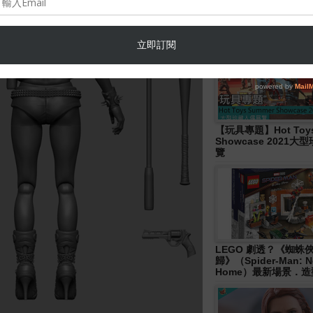
Hasbro- Marvel
Legends《Disney+ 》W
Wave 人偶發佈！
【玩具專題】Hot Toys
Showcase 2021
覽
LEGO 劇透？《蜘蛛
歸》（Spider-Man: N
Home）最新場景．