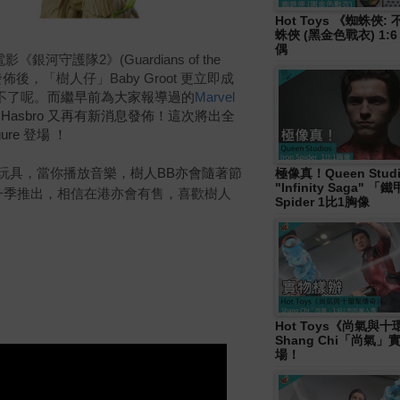
Hot Toys 《蜘蛛俠
蛛俠 (黑金色戰衣) 1:
偶
電影
《銀河守護隊2》
(Guardians of the
ler 發佈後，「樹人仔」
Baby Groot 更立即成
不了呢。
而繼早前為大家報導過的
Marvel
asbro
又再有新消息發佈！
這次將出全
igure 登場 ！
玩具，
當你
播放音樂，
樹人BB亦會隨著節
極像真！Queen Studi
"Infinity Saga" 
一季推出，相信在港亦會有售，喜歡
樹人
Spider 1比1胸像
Hot Toys《尚氣與
Shang Chi「尚氣
場！