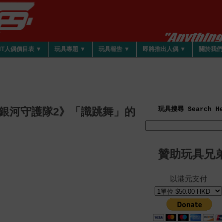
HT人偶價目表 ▼
玩具專題 ▼
玩具報告 ▼
即將推出人偶 ▼
關於我
寶《銀河守護隊2》「識跳舞」的
玩具搜尋 Search He
贊助玩具兄
以港元支付