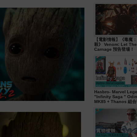
【電影情報】《毒魔：
殺》 Venom: Let The
Carnage 預告登場！
Hasbro- Marvel Leg
"Infinity Saga " Od
MK85 + Thanos 組