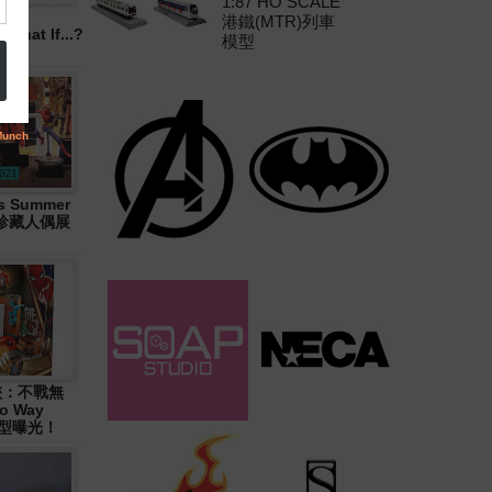
1:87 HO SCALE
港鐵(MTR)列車
hat If...?
模型
 Summer
大型珍藏人偶展
俠：不戰無
o Way
造型曝光！