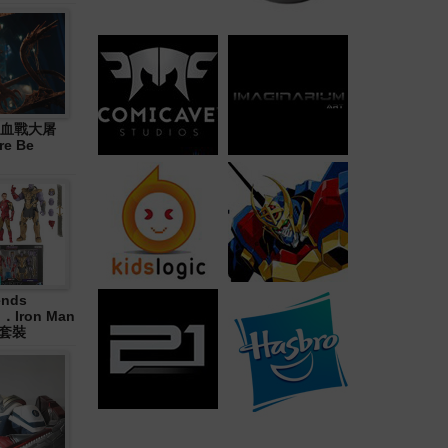
血戰大屠
re Be
ends
in．Iron Man
合套裝