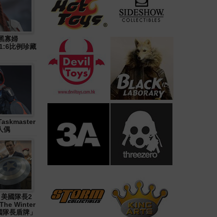
》黑寡婦
n) 1:6比例珍藏
askmaster
人偶
1《 美國隊長2
The Winter
「美國隊長盾牌」