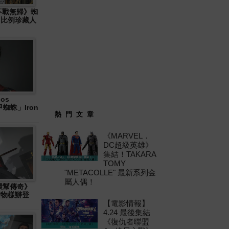
: 不戰無歸》蜘
6 比例珍藏人
os
「鐵甲蜘蛛」Iron
熱 門 文 章
《MARVEL．
DC超級英雄》
集結！TAKARA
TOMY
"METACOLLE" 最新系列金
屬人偶！
十環幫傳奇》
」實物樣辦登
【電影情報】
4.24 最後集結
《復仇者聯盟