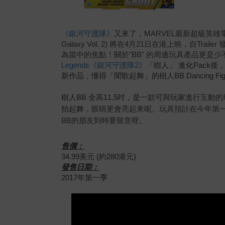
《銀河守護隊》
又來了，
MARVEL最新超級英雄
Galaxy Vol. 2) 將在4月21日在港上映，自Trai
為當中的焦點！關於"BB" 的周邊
玩具
產品更是少
Legends《銀河守護隊2》
「樹人」 進化Pack後，H
新作品，懂得「聞歌起舞」的樹人BB
Dancing F
樹人BB 全高11.5吋，是一款可與玩家
進行互動的
拍起舞，
眼睛更會亮起來呢。玩具預計在今年第
BB的朋友到時要留意呀。
售價：
34.99美元 (約280港元)
發售日期：
2017年第一季