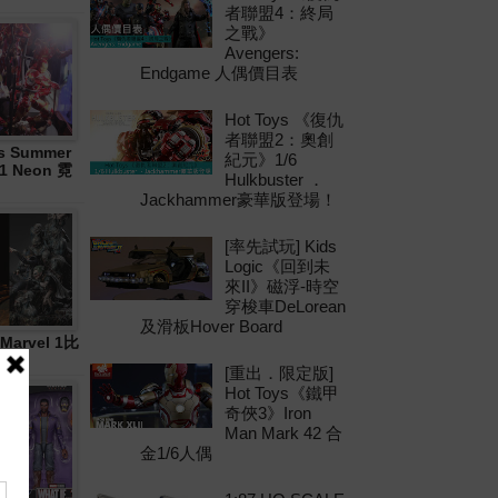
者聯盟4：終局
之戰》
Avengers:
Endgame 人偶價目表
Hot Toys 《復仇
者聯盟2：奧創
 Summer
紀元》1/6
21 Neon 霓
Hulkbuster ．
Jackhammer豪華版登場！
[率先試玩] Kids
Logic《回到未
來II》磁浮-時空
穿梭車DeLorean
及滑板Hover Board
Marvel 1比
[重出．限定版]
Hot Toys《鐵甲
奇俠3》Iron
Man Mark 42 合
金1/6人偶