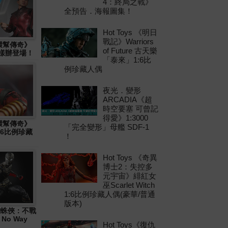
4：終局之戰》
全預告．海報圖集！
Hot Toys 《明日
戰記》Warriors
十環幫傳奇》
of Future 古天樂
物樣辦登場！
「泰來」1:6比
例珍藏人偶
夜光．變形
ARCADIA《超
時空要塞 可曾記
得愛》1:3000
十環幫傳奇》
「完全變形」母艦 SDF-1
1:6比例珍藏
！
Hot Toys 《奇異
博士2：失控多
元宇宙》緋紅女
巫Scarlet Witch
1:6比例珍藏人偶(豪華/普通
版本)
 《蜘蛛俠：不戰
 No Way
Hot Toys《復仇