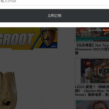
Hasbro- Marvel
Legends《Disney+ 》W
Wave 人偶發佈！
【玩具專題】Hot Toys
Showcase 2021
覽
LEGO 劇透？《蜘蛛
歸》（Spider-Man: N
Home）最新場景．