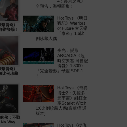
4：終局之戰》
全預告．海報圖集！
Hot Toys 《明日
戰記》Warriors
十環幫傳奇》
of Future 古天樂
物樣辦登場！
「泰來」1:6比
例珍藏人偶
夜光．變形
ARCADIA《超
時空要塞 可曾記
得愛》1:3000
十環幫傳奇》
「完全變形」母艦 SDF-1
1:6比例珍藏
！
Hot Toys 《奇異
博士2：失控多
元宇宙》緋紅女
巫Scarlet Witch
1:6比例珍藏人偶(豪華/普通
版本)
 《蜘蛛俠：不戰
 No Way
Hot Toys《復仇