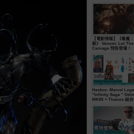
【電影情報】《毒魔：
殺》 Venom: Let The
Carnage 預告登場！
Hasbro- Marvel Leg
"Infinity Saga " Od
MK85 + Thanos 組