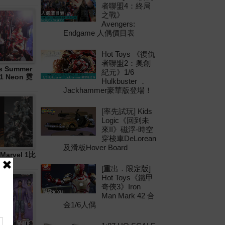
者聯盟4：終局
之戰》
Avengers:
Endgame 人偶價目表
Hot Toys 《復仇
者聯盟2：奧創
 Summer
紀元》1/6
21 Neon 霓
Hulkbuster ．
Jackhammer豪華版登場！
[率先試玩] Kids
Logic《回到未
來II》磁浮-時空
穿梭車DeLorean
及滑板Hover Board
Marvel 1比
[重出．限定版]
Hot Toys《鐵甲
奇俠3》Iron
Man Mark 42 合
金1/6人偶