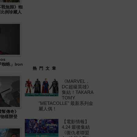
: 不戰無歸》蜘
6 比例珍藏人
os
「鐵甲蜘蛛」Iron
熱 門 文 章
《MARVEL．
DC超級英雄》
集結！TAKARA
TOMY
"METACOLLE" 最新系列金
屬人偶！
十環幫傳奇》
」實物樣辦登
【電影情報】
4.24 最後集結
《復仇者聯盟