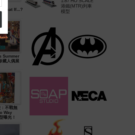
1:87 HO SCALE
港鐵(MTR)列車
hat If...?
模型
 Summer
大型珍藏人偶展
俠：不戰無
o Way
造型曝光！