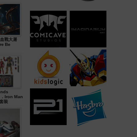
血戰大屠
re Be
ends
in．Iron Man
合套裝