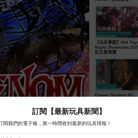
【玩具專題】Hot Toys
Night Showcase 20
虹主題展覽
Queen Studios DC．
4胸像