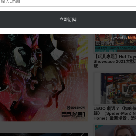
Hasbro- Marvel
Legends《Disney+ 》W
Wave 人偶發佈！
【玩具專題】Hot Toys
Showcase 2021
覽
LEGO 劇透？《蜘蛛
歸》（Spider-Man: N
Home）最新場景．