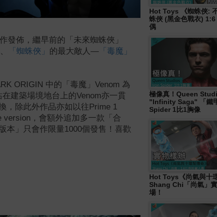
Hot Toys 《蜘蛛俠
蛛俠 (黑金色戰衣) 1:
偶
 系列又再有新作發佈，繼早前的「未來蜘蛛俠」
、
「
蜘蛛俠」
的最大敵人
—
「毒魔」
RK ORIGIN 中的「毒魔」Venom 為
極像真！Queen Studi
站在
建築場境地台上的Venom亦一貫
"Infinity Saga" 
除此外作品亦如以往Prime 1
Spider 1比1胸像
ve version，會額外追加多一款「合
版本」只會作
限量1000個
發售
！
喜歡
Hot Toys《尚氣與
Shang Chi「尚氣
場！