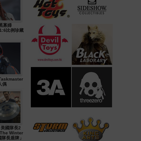
》黑寡婦
n) 1:6比例珍藏
askmaster
人偶
1《 美國隊長2
The Winter
「美國隊長盾牌」