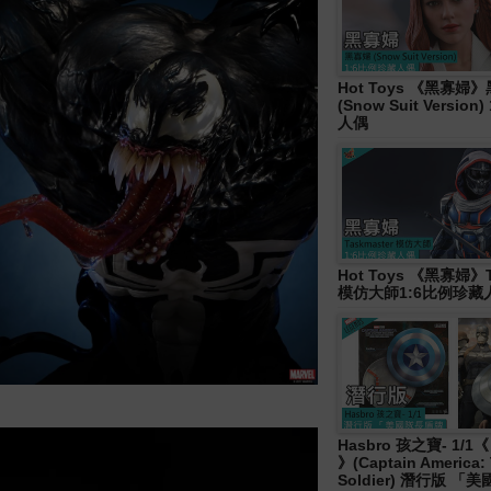
Hot Toys 《黑寡婦
(Snow Suit Versio
人偶
Hot Toys 《黑寡婦》T
模仿大師1:6比例珍藏
Hasbro 孩之寶- 1/
》(Captain America: 
Soldier) 潛行版 