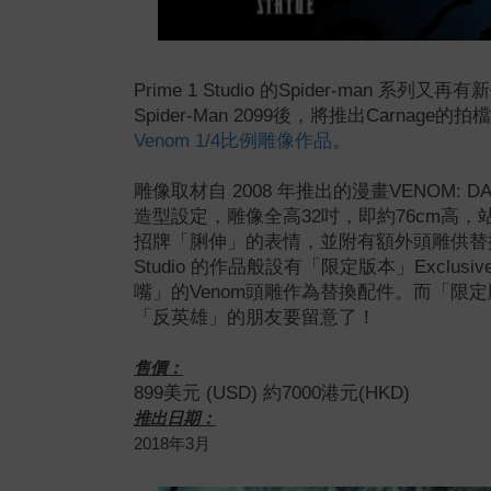
Prime 1 Studio 的Spider-man
Spider-Man 2099
後，將推出
Carnage
的拍檔
Venom 1/4比例雕像作品
。
雕像取材自 2008 年推出的漫畫VENOM: DA
造型設定，
雕像
全高32吋，即約76cm高，
招牌「脷伸」的表情，並附有額外頭雕供替換，
Studio 的作品般設有「限定版本」Exclusi
嘴」的Venom頭雕作為替換配件。而
「限定
「反英雄」的朋友要留意了！
售價：
899美元
(USD) 約7000港元(HKD)
推出日期：
2018年3月