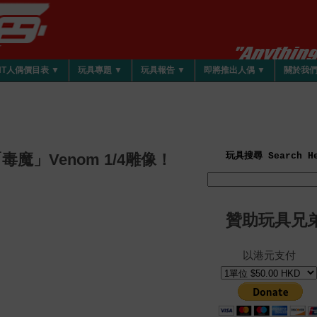
HT人偶價目表 ▼
玩具專題 ▼
玩具報告 ▼
即將推出人偶 ▼
關於我
「毒魔」Venom 1/4雕像！
玩具搜尋 Search He
贊助玩具兄
以港元支付