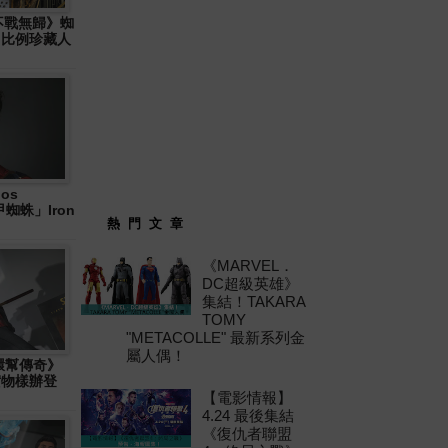
: 不戰無歸》蜘
6 比例珍藏人
os
「鐵甲蜘蛛」Iron
熱 門 文 章
《MARVEL．
DC超級英雄》
集結！TAKARA
TOMY
"METACOLLE" 最新系列金
屬人偶！
十環幫傳奇》
」實物樣辦登
【電影情報】
4.24 最後集結
《復仇者聯盟