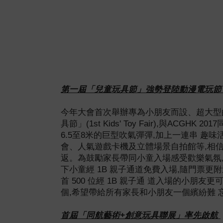
第一屆「兒童玩具節」強勢登陸動漫電玩節
今年大會首次舉辦專為小朋友而設、超大型
具節」
(
1st Kids' Toy Fair
),
與
ACGHK 2017
6.5
至
8
米的巨型吹
氣彈彈
,
加上一連串
趣味
會、
人氣遊戲卡機及立體場景自拍館等
,
相
返。為鼓勵家長帶同小童入場感受歡樂氣氛
下小童經
1B
親子通道免費入場
,
隨門票更附
首
500
位經
1B
親子通
道入場的小朋友更
個
,
希望帶給
所有家長和小朋友一個繽紛難
首屆「同航藝術
+
創意玩具聯展」率先啟航