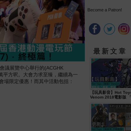
Become a Patron!
最 新 文 章
會議展覽中心
舉行的
(
ACGHK
萬平方呎。
大會力求
至臻，
繼續為一
會場限定
優惠！而其中活動包括：
【玩具影音】Hot To
Venom 2018電影版