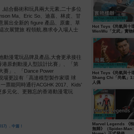
」
,
結合藝術和玩具兩大
元素
,
二十多位
nson Ma
、
Eric So
、迪嘉、林皮、甘
意展出全新的
figure
產品、原畫、草
Hot Toys《尚氣與
這次展覽旅
程領航
,
務求令入場人士
WenWu「文武」實
地動漫電玩品牌及產品
,
大會
更承接往
香港原創動漫人型設計比賽」、「
第
大賽」、「
Dance Power
Hot Toys《尚氣與
Shang Chi「尚氣」
現場更設有「高達模型製作家環
球
人偶
,
一票能同時通行
AC
GHK 2017
、
Kids'
更多元化、更難忘的香港動漫電玩
Marvel Legends
17) ．中篇！
無歸》（Spider-Man:
Home）正式發佈