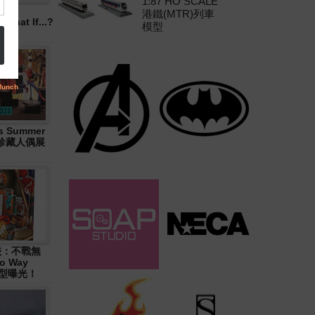
1:87 HO SCALE
港鐵(MTR)列車
hat If...?
模型
 Summer
大型珍藏人偶展
俠：不戰無
o Way
造型曝光！