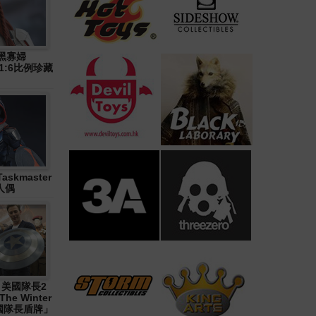
》黑寡婦
n) 1:6比例珍藏
askmaster
人偶
1《 美國隊長2
The Winter
「美國隊長盾牌」