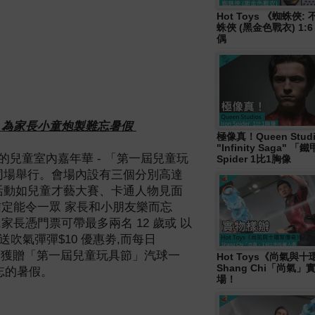
Hot Toys 《蜘蛛俠
蛛俠 (黑金色戰衣) 1:
偶
為家長小童炮製難忘暑假
極像真！Queen Studi
"Infinity Saga" 
的兒童室內嘉年華
-
「第一屆兒童玩
Spider 1比1胸像
同場舉行。會場內設有三個分別高達
活動如兒童才藝大賽、卡通人物見面
信定能令一眾
家長和小朋友樂而忘
,
家
長憑門票可帶最多兩名
12
歲或
以
送吹氣彈彈
$10
優惠劵
,
而每日
可獲贈「第一屆兒童玩具節」汽球一
Hot Toys《尚氣與
Shang Chi「尚氣
忘的暑假。
場！