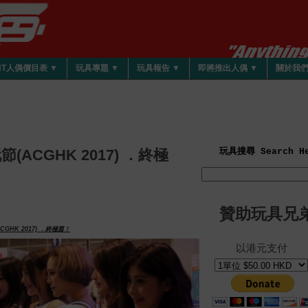
HT人偶價目表 ▼
玩具專題 ▼
玩具報告 ▼
即將推出人偶 ▼
關於我
ACGHK 2017) ．終極
玩具搜尋 Search He
贊助玩具兄
GHK 2017) ．終極篇！
以港元支付