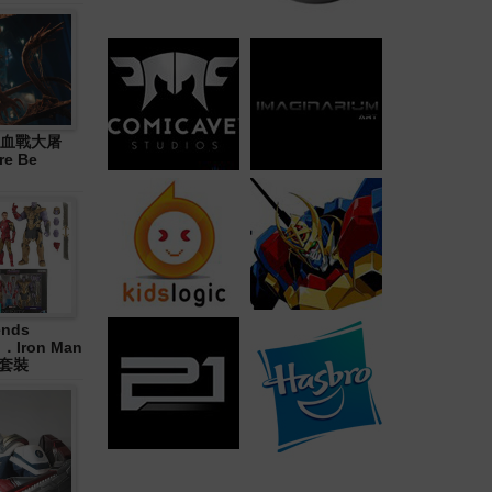
血戰大屠
re Be
ends
in．Iron Man
合套裝