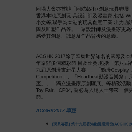
同場大會亦首辦「同航藝術
+
創意玩具聯展
香港本地原創玩
具設計師及漫畫家
,
包括
Wi
小文等
,
聯手為本港的玩具創意工業
出力
,
誠
圖及雕塑作品等。
一眾設計師及漫畫家更為
感受其創意、誠意及作品背後的意義。
ACGHK 2017
除了匯集世界知名的國際及本
年舉辦多個精彩節
目及比賽
,
包括「第八屆
九屆原創漫畫新星大賽」、「動漫
Cosplay
Competition
」、「
Heartbeat
動漫音樂祭」
,
盃」、「獨立漫畫家原創匯展」等精彩活動
Toy Fair
、
CP04
,
誓必為入場人士帶來一個
節。
ACGHK2017 專
題
[玩具專題] 第十九屆香港動漫電玩節(ACGHK 20