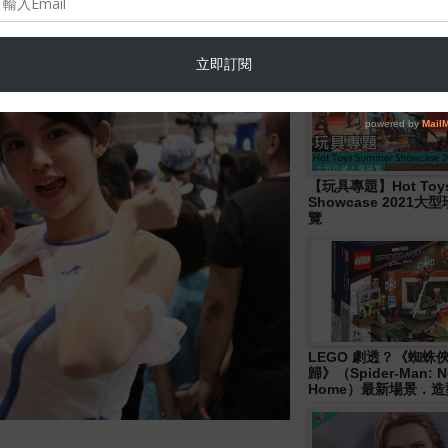
Hasbro- Marvel
Legends《Disney+ 》W
Wave 人偶發佈！
【玩具專題】Hot Toys
Showcase 2021
覽
LEGO 劇透？《蜘蛛
歸》（Spider-Man: N
Home）最新場景．