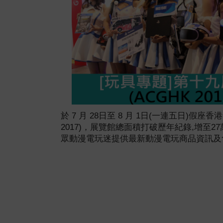
於
7
月
28
日
至
8
月
1
日
(
一連五日
)
假座
香港
2017
)
，展覽館總面積打破歷年紀錄
,
增至
27
眾動漫電玩迷提供最新動漫電玩商品資訊及