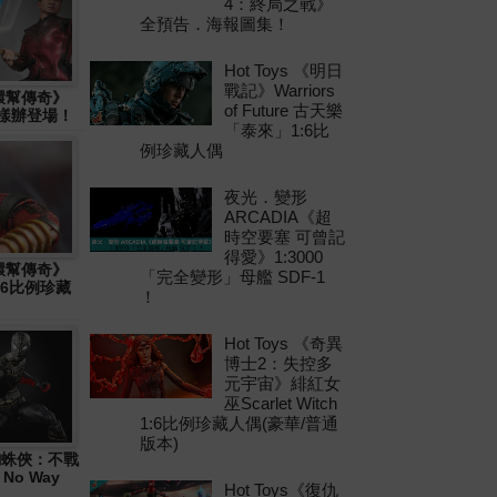
4：終局之戰》
全預告．海報圖集！
Hot Toys 《明日
戰記》Warriors
十環幫傳奇》
of Future 古天樂
物樣辦登場！
「泰來」1:6比
例珍藏人偶
夜光．變形
ARCADIA《超
時空要塞 可曾記
得愛》1:3000
十環幫傳奇》
「完全變形」母艦 SDF-1
1:6比例珍藏
！
Hot Toys 《奇異
博士2：失控多
元宇宙》緋紅女
巫Scarlet Witch
1:6比例珍藏人偶(豪華/普通
版本)
 《蜘蛛俠：不戰
 No Way
Hot Toys《復仇