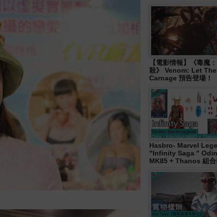
【電影情報】《毒魔：
殺》 Venom: Let The
Carnage 預告登場！
Hasbro- Marvel Leg
"Infinity Saga " Od
MK85 + Thanos 組