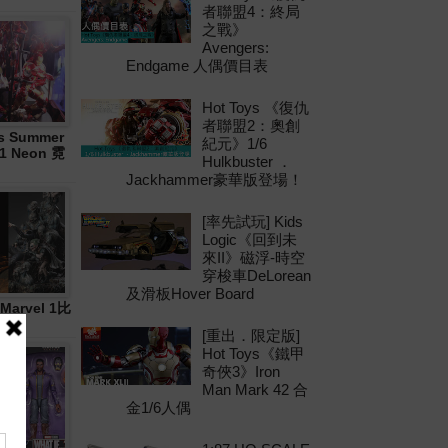
者聯盟4：終局
之戰》
Avengers:
Endgame 人偶價目表
Hot Toys 《復仇
者聯盟2：奧創
 Summer
紀元》1/6
21 Neon 霓
Hulkbuster ．
Jackhammer豪華版登場！
[率先試玩] Kids
Logic《回到未
來II》磁浮-時空
穿梭車DeLorean
及滑板Hover Board
Marvel 1比
[重出．限定版]
Hot Toys《鐵甲
奇俠3》Iron
Man Mark 42 合
金1/6人偶