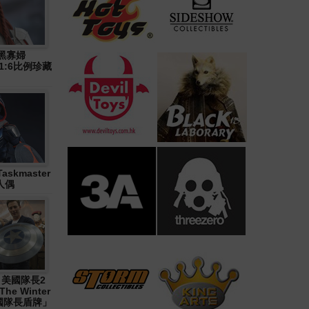
》黑寡婦
n) 1:6比例珍藏
askmaster
人偶
1《 美國隊長2
The Winter
「美國隊長盾牌」