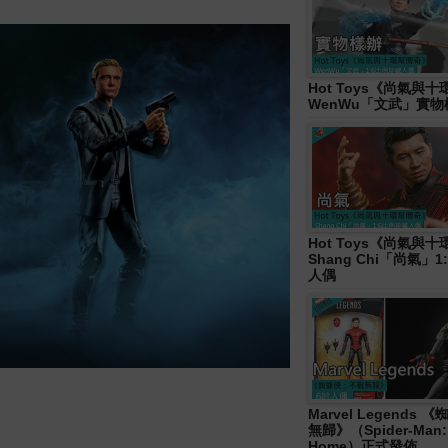
Hot Toys《尚氣與
WenWu「文武」實
Hot Toys《尚氣與
Shang Chi「尚氣」
人偶
Marvel Legends
無歸》（Spider-Man:
Home）正式發佈