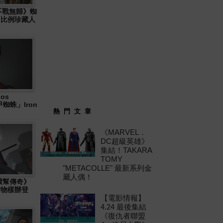
: 不戰無歸》蜘
6 比例珍藏人
os
「鐵甲蜘蛛」Iron
熱 門 文 章
《MARVEL．
DC超級英雄》
集結！TAKARA
TOMY
"METACOLLE" 最新系列金
屬人偶！
十環幫傳奇》
」實物樣辦登
【電影情報】
4.24 最後集結
《復仇者聯盟