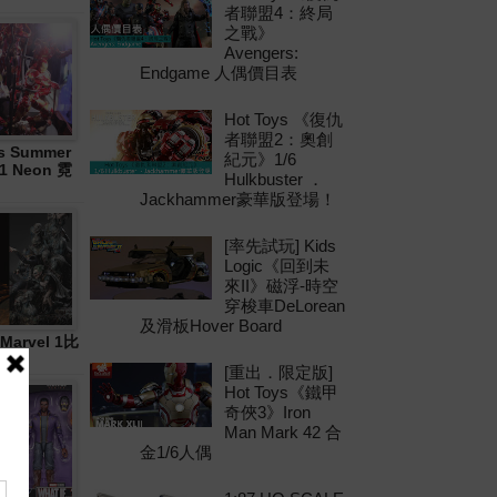
者聯盟4：終局
之戰》
Avengers:
Endgame 人偶價目表
Hot Toys 《復仇
者聯盟2：奧創
 Summer
紀元》1/6
21 Neon 霓
Hulkbuster ．
Jackhammer豪華版登場！
[率先試玩] Kids
Logic《回到未
來II》磁浮-時空
穿梭車DeLorean
及滑板Hover Board
Marvel 1比
[重出．限定版]
Hot Toys《鐵甲
奇俠3》Iron
Man Mark 42 合
金1/6人偶