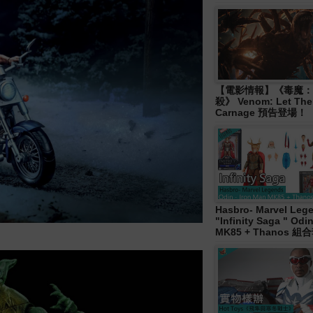
【電影情報】《毒魔：
殺》 Venom: Let The
Carnage 預告登場！
Hasbro- Marvel Leg
"Infinity Saga " Od
MK85 + Thanos 組