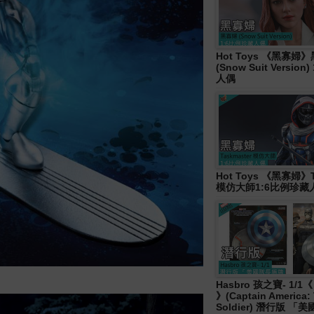
Hot Toys 《黑寡婦
(Snow Suit Versio
人偶
Hot Toys 《黑寡婦》T
模仿大師1:6比例珍藏
Hasbro 孩之寶- 1/
》(Captain America: 
Soldier) 潛行版 