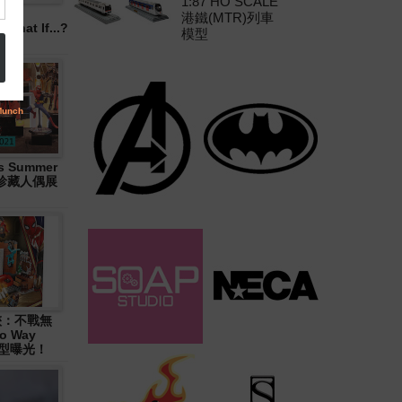
1:87 HO SCALE
港鐵(MTR)列車
hat If...?
模型
 Summer
大型珍藏人偶展
俠：不戰無
o Way
造型曝光！