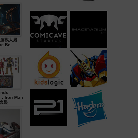
血戰大屠
re Be
ends
in．Iron Man
合套裝