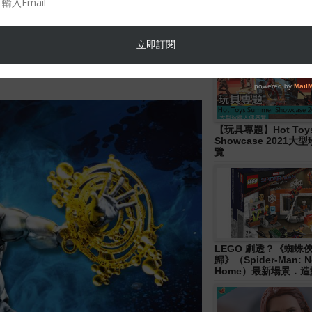
Hasbro- Marvel
Legends《Disney+ 》W
Wave 人偶發佈！
【玩具專題】Hot Toys
Showcase 2021
覽
LEGO 劇透？《蜘蛛
歸》（Spider-Man: N
Home）最新場景．