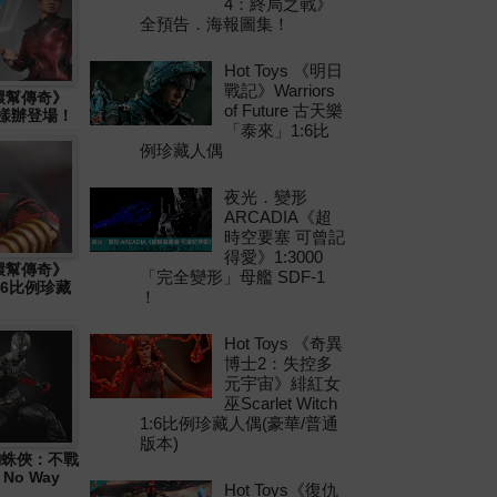
4：終局之戰》
全預告．海報圖集！
Hot Toys 《明日
戰記》Warriors
十環幫傳奇》
of Future 古天樂
物樣辦登場！
「泰來」1:6比
例珍藏人偶
夜光．變形
ARCADIA《超
時空要塞 可曾記
得愛》1:3000
十環幫傳奇》
「完全變形」母艦 SDF-1
1:6比例珍藏
！
Hot Toys 《奇異
博士2：失控多
元宇宙》緋紅女
巫Scarlet Witch
1:6比例珍藏人偶(豪華/普通
版本)
 《蜘蛛俠：不戰
 No Way
Hot Toys《復仇