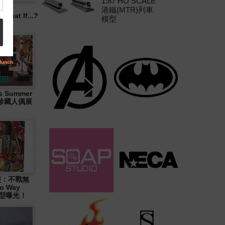
1:87 HO SCALE
港鐵(MTR)列車
hat If...?
模型
 Summer
大型珍藏人偶展
俠：不戰無
o Way
造型曝光！