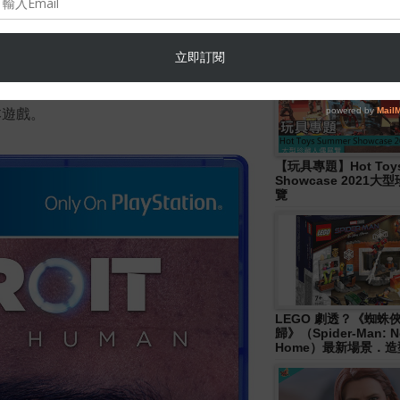
，事情開始失控。進入故事的三個關鍵
Hasbro- Marvel
都會從各自的獨特觀點，面對新的生活
Legends《Disney+ 》W
Wave 人偶發佈！
選擇和行動不僅決定了各個角色的命
影響。
本遊戲。
【玩具專題】Hot Toys
Showcase 2021
覽
LEGO 劇透？《蜘蛛
歸》（Spider-Man: N
Home）最新場景．