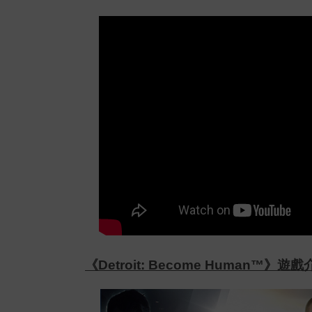
《
Detroit: Become Human™
》遊戲