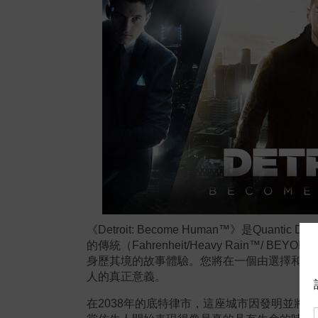
《
Detroit: Become Human™
》是
Quantic Dre
的傳統（
Fahrenheit/Heavy Rain™/ BEYOND
身歷其境的故事體驗。
您將在一個由選擇和後
人的真正意義。
在
2038
年的底特律市，這座城市因發明並將仿