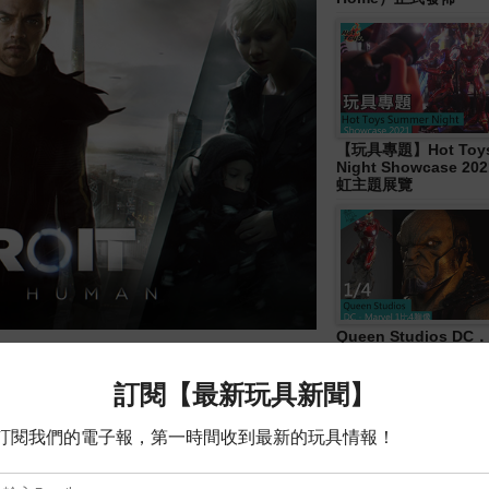
【玩具專題】Hot Toys
Night Showcase 20
虹主題展覽
Queen Studios DC．
am
開發的最新遊戲，本作延續開發團隊
4胸像
: Two Souls™
），為您帶來
撼
人心弦、
果所組成的壯烈的感性旅程中發現身為
生人帶入日常生活中而欣欣向榮。但是