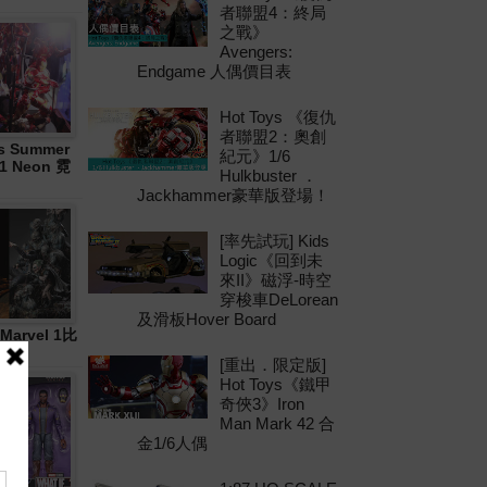
者聯盟4：終局
之戰》
Avengers:
Endgame 人偶價目表
Hot Toys 《復仇
者聯盟2：奧創
 Summer
紀元》1/6
21 Neon 霓
Hulkbuster ．
Jackhammer豪華版登場！
[率先試玩] Kids
Logic《回到未
來II》磁浮-時空
穿梭車DeLorean
及滑板Hover Board
Marvel 1比
[重出．限定版]
Hot Toys《鐵甲
奇俠3》Iron
Man Mark 42 合
金1/6人偶