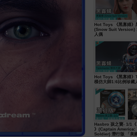
Hot Toys 《黑寡婦
(Snow Suit Versio
人偶
Hot Toys 《黑寡婦》T
模仿大師1:6比例珍藏
Hasbro 孩之寶- 1/
》(Captain America: 
Soldier) 潛行版 