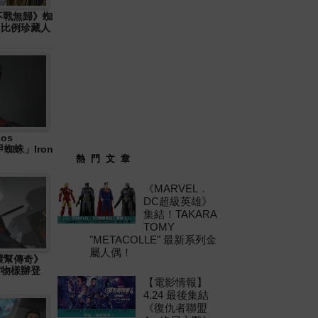
: 不戰無歸》蜘
6 比例珍藏人
os
「鐵甲蜘蛛」Iron
熱 門 文 章
《MARVEL．
DC超級英雄》
集結！TAKARA
TOMY
"METACOLLE" 最新系列金
屬人偶！
十環幫傳奇》
」實物樣辦登
【電影情報】
4.24 最後集結
《復仇者聯盟