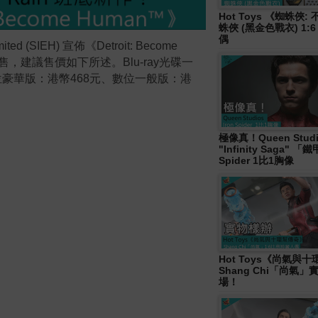
Hot Toys 《蜘蛛俠
蛛俠 (黑金色戰衣) 1:
偶
mited (SIEH)
宣佈《
Detroit: Become
售，建議售價如下所述。
Blu-ray
光碟一
位豪華版：港幣
468
元、數位一般版：港
極像真！Queen Studi
"Infinity Saga" 
Spider 1比1胸像
Hot Toys《尚氣與
Shang Chi「尚氣
場！