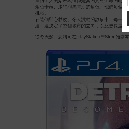
當仿生人開始表現得像是真的具有生命的時候
角色卡
菈
、康納和馬庫斯的角色，他們每個人
挑戰。
在這個野心勃勃、令人激動的故事中，每一個
運，還決定了整個城市的去向，以及更長遠的
從今天起，您將可在
PlayStation™Store
預購