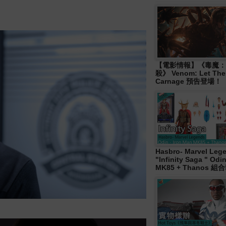
【電影情報】《毒魔：
殺》 Venom: Let The
Carnage 預告登場！
Hasbro- Marvel Leg
"Infinity Saga " Od
MK85 + Thanos 組