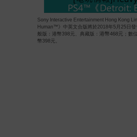
Sony Interactive Entertainment Hong Kong Li
Human™
》中英文合版將於
2018
年
5
月
25
日發
港幣
468
元
般版：港幣
398
元、典藏版：
；數
幣
398
元。