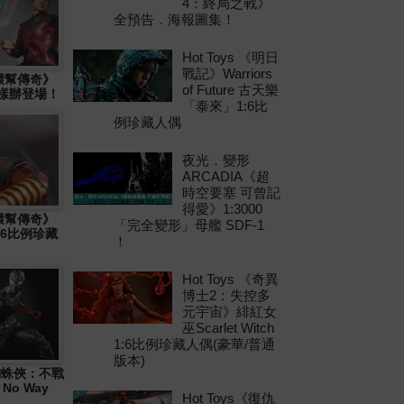
4：終局之戰》
全預告．海報圖集！
Hot Toys 《明日
戰記》Warriors
十環幫傳奇》
of Future 古天樂
物樣辦登場！
「泰來」1:6比
例珍藏人偶
夜光．變形
ARCADIA《超
時空要塞 可曾記
得愛》1:3000
十環幫傳奇》
「完全變形」母艦 SDF-1
1:6比例珍藏
！
Hot Toys 《奇異
博士2：失控多
元宇宙》緋紅女
巫Scarlet Witch
1:6比例珍藏人偶(豪華/普通
版本)
 《蜘蛛俠：不戰
 No Way
Hot Toys《復仇