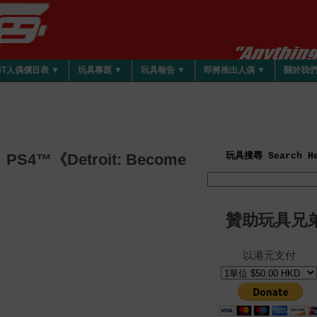
HT人偶價目表 ▼
玩具專題 ▼
玩具報告 ▼
即將推出人偶 ▼
關於我
S4™《Detroit: Become
玩具搜尋 Search He
！
贊助玩具兄
以港元支付