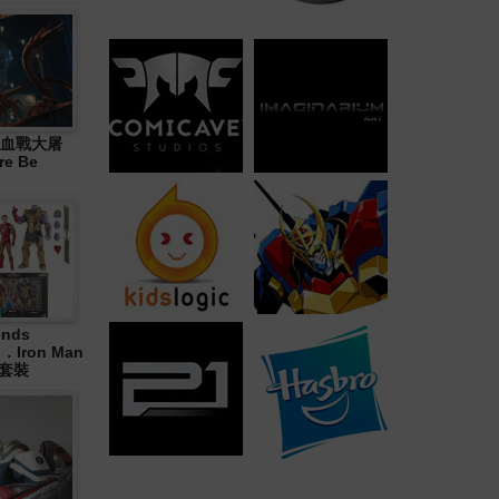
血戰大屠
re Be
ends
in．Iron Man
合套裝