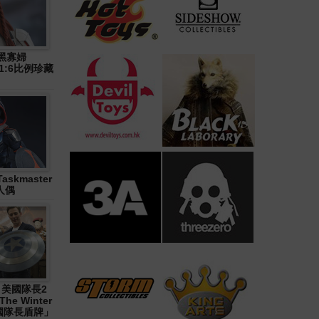
》黑寡婦
n) 1:6比例珍藏
askmaster
人偶
1《 美國隊長2
The Winter
「美國隊長盾牌」