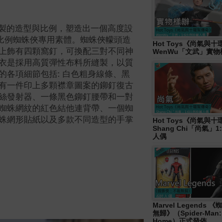
動畫繪製的造型與比例，塑造出一個高度設
1:6比例蜘蛛俠專用素體。蜘蛛俠幪頭造
Hot Toys《尚氣與
上飾有四顆窩釘，可換配三對不同神
WenWu「文武」實
衣是採用高質彈性布料所縫製，以質
的各項細節包括: 白色粗身線條、黑
有一件印上多顆襟章圖案的鉚釘復古
絲發射器、一條黑色鉚釘腰帶和一對
蜘蛛網紋的紅色結他連背帶、一個蜘
蛛網形貼紙以及多款不同造型的手掌
Hot Toys《尚氣與
Shang Chi「尚氣」
人偶
Marvel Legends
無歸》（Spider-Man:
Home）正式發佈