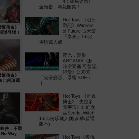
4：終局之戰》
全預告．海報圖集！
Hot Toys 《明日
戰記》Warriors
十環幫傳奇》
of Future 古天樂
物樣辦登場！
「泰來」1:6比
例珍藏人偶
夜光．變形
ARCADIA《超
時空要塞 可曾記
得愛》1:3000
十環幫傳奇》
「完全變形」母艦 SDF-1
1:6比例珍藏
！
Hot Toys 《奇異
博士2：失控多
元宇宙》緋紅女
巫Scarlet Witch
1:6比例珍藏人偶(豪華/普通
版本)
 《蜘蛛俠：不戰
 No Way
Hot Toys《復仇