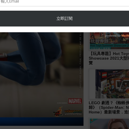
Hasbro- Marvel
Legends《Disney+ 》W
Wave 人偶發佈！
【玩具專題】Hot Toys
Showcase 2021
覽
LEGO 劇透？《蜘蛛
歸》（Spider-Man: N
Home）最新場景．