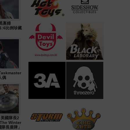
》黑寡婦
n) 1:6比例珍藏
askmaster
人偶
1《 美國隊長2
The Winter
「美國隊長盾牌」