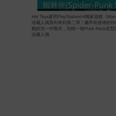
Hot Toys參照PlayStation®4獨家遊戲《Mar
珍藏人偶系列來到第二彈！繼早前發佈的
蜘蛛
戲的另一件戰衣，別樹一格Punk Rock造型的蜘蛛俠(
珍藏人偶