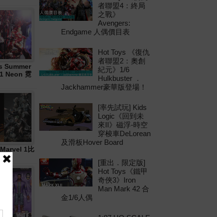
者聯盟4：終局
之戰》
Avengers:
Endgame 人偶價目表
Hot Toys 《復仇
者聯盟2：奧創
 Summer
紀元》1/6
21 Neon 霓
Hulkbuster ．
Jackhammer豪華版登場！
[率先試玩] Kids
Logic《回到未
來II》磁浮-時空
穿梭車DeLorean
及滑板Hover Board
Marvel 1比
[重出．限定版]
Hot Toys《鐵甲
奇俠3》Iron
Man Mark 42 合
金1/6人偶