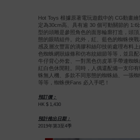
Hot Toys 根據原著電玩遊戲中的 CG
定為30cm高、具有逾 30 個可動關節的 
型的頭雕是參照角色的面形輪廓打造，頭頂
態的眼睛組件。此外，紅、藍色的蜘蛛俠戰
感及層次豐富的滴膠和絲印技術處理布料上
色蜘蛛網狀線條和仿布紋細節等等，並且配
牛仔背心外套、一對黑色仿皮革手帶連蜘蛛
紅白色休閒鞋。同時，人偶還配備一支印有
蛛無人機、多款不同形態的蜘蛛絲、一張蜘
等等，蜘蛛俠Fans 必入手吧！
預訂價：
HK $ 1,430
預計推出日期：
2019年第3至4季