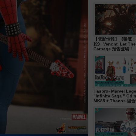
【電影情報】《毒魔：
殺》 Venom: Let The
Carnage 預告登場！
Hasbro- Marvel Leg
"Infinity Saga " Od
MK85 + Thanos 組