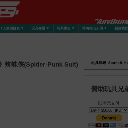
HT人偶價目表 ▼
玩具專題 ▼
玩具報告 ▼
即將推出人偶 ▼
關於我
n》蜘蛛俠(Spider-Punk Suit)
玩具搜尋 Search He
贊助玩具兄
以港元支付