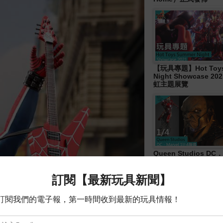
【玩具專題】Hot Toys
Night Showcase 20
虹主題展覽
Queen Studios DC．
4胸像