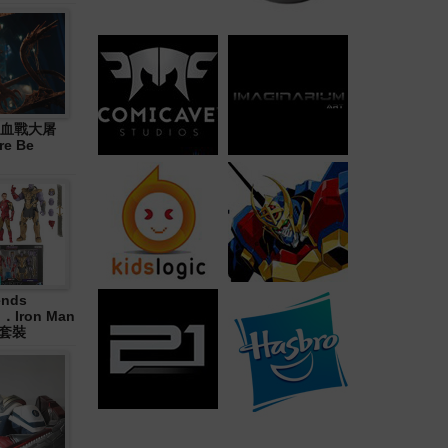
血戰大屠
re Be
ends
in．Iron Man
合套裝