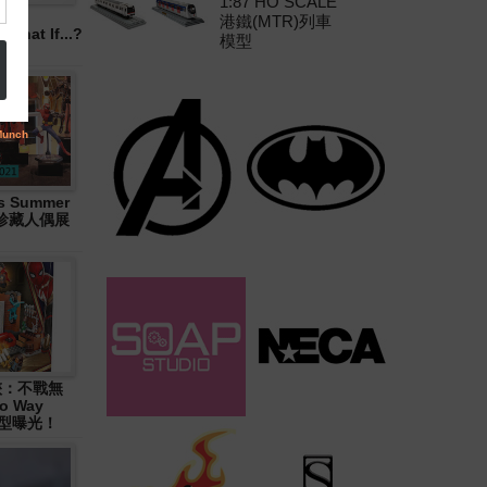
1:87 HO SCALE
港鐵(MTR)列車
hat If...?
模型
 Summer
大型珍藏人偶展
俠：不戰無
o Way
造型曝光！