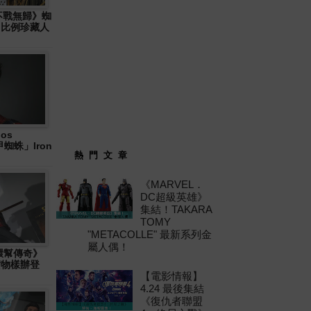
: 不戰無歸》蜘
6 比例珍藏人
os
「鐵甲蜘蛛」Iron
熱 門 文 章
《MARVEL．
DC超級英雄》
集結！TAKARA
TOMY
"METACOLLE" 最新系列金
屬人偶！
十環幫傳奇》
」實物樣辦登
【電影情報】
4.24 最後集結
《復仇者聯盟