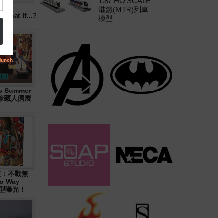
1:87 HO SCALE
港鐵(MTR)列車
hat If...?
模型
 Summer
大型珍藏人偶展
俠：不戰無
o Way
造型曝光！