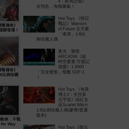
4：終局之戰》
全預告．海報圖集！
Hot Toys 《明日
戰記》Warriors
十環幫傳奇》
of Future 古天樂
物樣辦登場！
「泰來」1:6比
例珍藏人偶
夜光．變形
ARCADIA《超
時空要塞 可曾記
得愛》1:3000
十環幫傳奇》
「完全變形」母艦 SDF-1
1:6比例珍藏
！
Hot Toys 《奇異
博士2：失控多
元宇宙》緋紅女
巫Scarlet Witch
1:6比例珍藏人偶(豪華/普通
版本)
 《蜘蛛俠：不戰
 No Way
Hot Toys《復仇