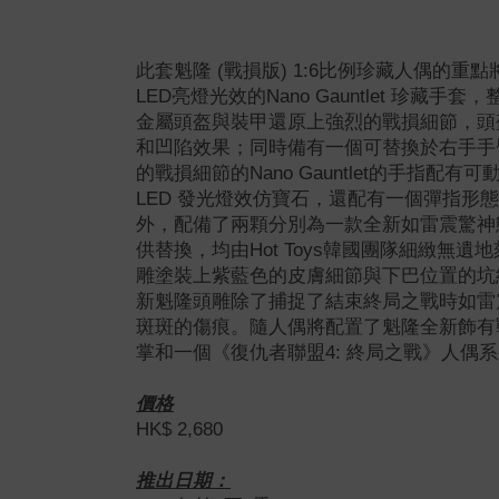
此套魁隆 (戰損版) 1:6比例珍藏人偶的
LED亮燈光效的Nano Gauntlet 珍
金屬頭盔與裝甲還原上強烈的戰損細節，頭
和凹陷效果；同時備有一個可替換於右手手臂上的
的戰損細節的Nano Gauntlet的手指配
LED 發光燈效仿寶石，還配有一個彈指形態的Na
外，配備了兩顆分別為一款全新如雷震驚神
供替換，均由Hot Toys韓國團隊細緻無
雕塗裝上紫藍色的皮膚細節與下巴位置的坑
新魁隆頭雕除了捕捉了結束終局之戰時如雷
斑斑的傷痕。隨人偶將配置了魁隆全新飾有
掌和一個《復仇者聯盟4: 終局之戰》人偶
價格
HK$ 2,680
推出日期：