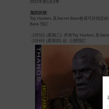
2021年第1至2季
預詳詳情:
Toy Hunters 及Secret Base會員可於指定
Base 預訂：
-2月5日 (星期三):
所有Toy Hunters 及Sec
-2月6日 (星期四) 起: 公開預訂