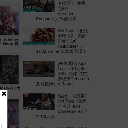
者聯盟4：終局
之戰》
Avengers:
Endgame 人偶價目表
Hot Toys 《復仇
者聯盟2：奧創
 Summer
紀元》1/6
21 Neon 霓
Hulkbuster ．
Jackhammer豪華版登場！
[率先試玩] Kids
Logic《回到未
來II》磁浮-時空
穿梭車DeLorean
及滑板Hover Board
Marvel 1比
[重出．限定版]
Hot Toys《鐵甲
奇俠3》Iron
Man Mark 42 合
金1/6人偶