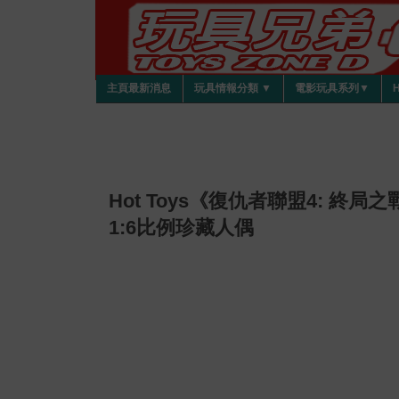
主頁最新消息
玩具情報分類 ▼
電影玩具系列▼
Hot Toys《復仇者聯盟4: 終局之
1:6比例珍藏人偶