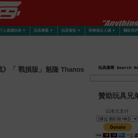
HT人偶價目表 ▼
玩具專題 ▼
玩具報告 ▼
即將推出人偶 ▼
關於我
戰》「 戰損版」魁隆 Thanos
玩具搜尋 Search He
贊助玩具兄
以港元支付