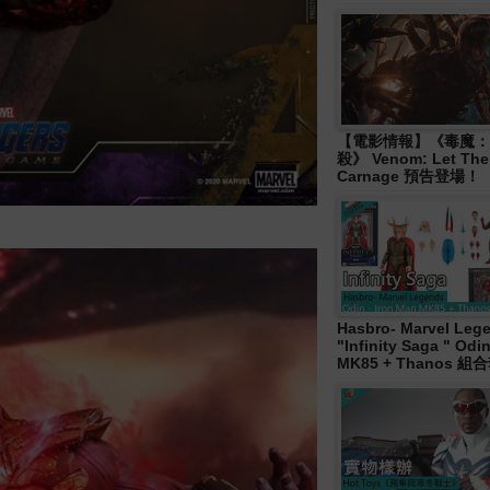
【電影情報】《毒魔：
殺》 Venom: Let The
Carnage 預告登場！
Hasbro- Marvel Leg
"Infinity Saga " Od
MK85 + Thanos 組