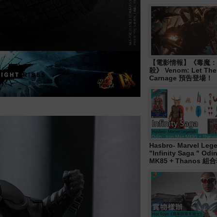
【電影情報】《毒魔：
殺》 Venom: Let The
Carnage 預告登場！
Hasbro- Marvel Leg
"Infinity Saga " Od
MK85 + Thanos 組