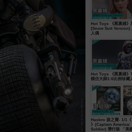
Hot Toys 《黑寡婦
(Snow Suit Versio
人偶
Hot Toys 《黑寡婦》T
模仿大師1:6比例珍藏
Hasbro 孩之寶- 1/
》(Captain America: 
Soldier) 潛行版 