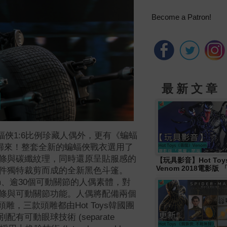
Become a Patron!
最 新 文 章
》蝙蝠俠1:6比例珍藏人偶外，更有《蝙蝠
品載譽歸來！整套全新的蝙蝠俠戰衣選用了
條與碳纖紋理，同時還原呈貼服感的
【玩具影音】Hot To
Venom 2018電影版
件獨特裁剪而成的全新黑色斗篷。
2cm、逾30個可動關節的人偶素體，對
條與可動關節功能。人偶將配備兩個
頭雕，三款頭雕都由Hot Toys韓國團
可動眼球技術 (separate