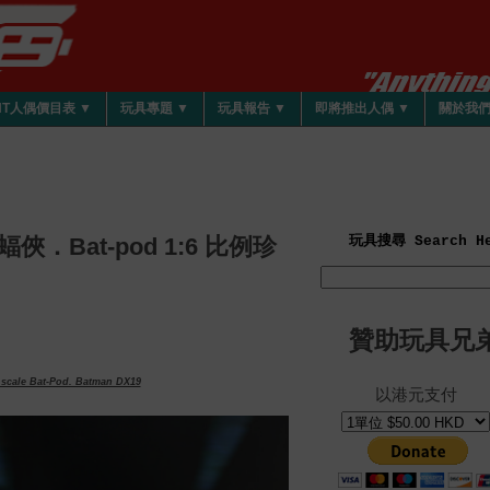
HT人偶價目表 ▼
玩具專題 ▼
玩具報告 ▼
即將推出人偶 ▼
關於我
俠．Bat-pod 1:6 比例珍
玩具搜尋 Search He
贊助玩具兄
h scale Bat-Pod. Batman DX19
以港元支付