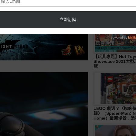
Hasbro- Marvel
Legends《Disney+ 》W
Wave 人偶發佈！
【玩具專題】Hot Toys
Showcase 2021
覽
LEGO 劇透？《蜘蛛
歸》（Spider-Man: N
Home）最新場景．