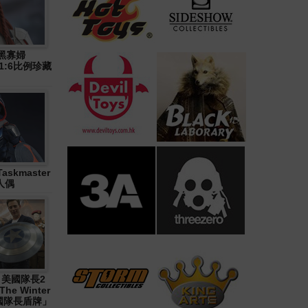
》黑寡婦
n) 1:6比例珍藏
askmaster
人偶
1《 美國隊長2
The Winter
「美國隊長盾牌」