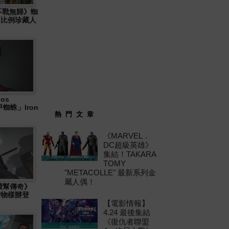
: 不戰無歸》蜘
6 比例珍藏人
os
「鐵甲蜘蛛」Iron
熱 門 文 章
《MARVEL．
DC超級英雄》
集結！TAKARA
TOMY
"METACOLLE" 最新系列金
屬人偶！
十環幫傳奇》
」實物樣辦登
【電影情報】
4.24 最後集結
《復仇者聯盟