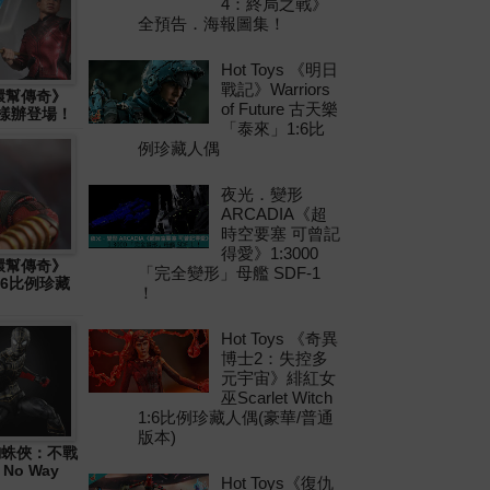
4：終局之戰》
全預告．海報圖集！
Hot Toys 《明日
戰記》Warriors
十環幫傳奇》
of Future 古天樂
物樣辦登場！
「泰來」1:6比
例珍藏人偶
夜光．變形
ARCADIA《超
時空要塞 可曾記
得愛》1:3000
十環幫傳奇》
「完全變形」母艦 SDF-1
1:6比例珍藏
！
Hot Toys 《奇異
博士2：失控多
元宇宙》緋紅女
巫Scarlet Witch
1:6比例珍藏人偶(豪華/普通
版本)
 《蜘蛛俠：不戰
 No Way
Hot Toys《復仇