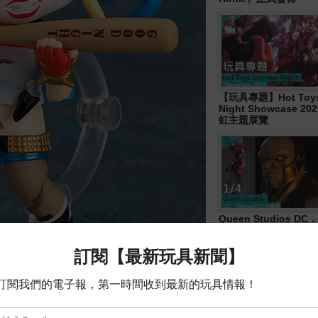
【玩具專題】Hot Toys
Night Showcase 20
虹主題展覽
Queen Studios DC．
4胸像