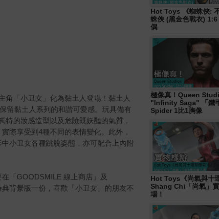
Hot Toys 《蜘蛛俠
蛛俠 (黑金色戰衣) 1:
偶
極像真！Queen Studi
主角「小丑女」化為黏土人登場！黏土人
"Infinity Saga" 
，亦同時保留黏土人系列的和諧可愛感。玩具備有
Spider 1比1胸像
獨特的妝感造型以及
危險既
妖豔的氣質，
，實際享受到4種不同的表情變化。
此外，
影中小丑女各種跳脫姿態，亦可配合上內附
要在
「GOODSMILE 線上商店」
及
Hot Toys《尚氣與
Shang Chi「尚氣
特典
背景版一份，
喜歡
「小丑女」
的朋友不
場！