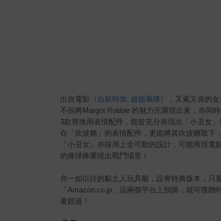
出自電影
《自殺特攻: 超能暴隊》
，又索又喪的女
不但將Margot Robbie 的魅力完展現出來
3款替換用表情配件，能皆充分表現出
「小丑女」
在「吹波糖」的表情
配件，更
能將其
吹波糖
取下
「小丑女」亦
採用上全可動的設計，可能再現電
的捧球棒重現出戰鬥場景！
亦
一如以往的黏土人
玩具般，
設有
特典版本，只
「Amazon.co.jp」這兩個平台上預購，就可獲
贈
要錯過！