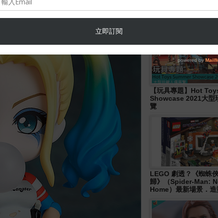
Hasbro- Marvel
Legends《Disney+ 》W
Wave 人偶發佈！
【玩具專題】Hot Toys
Showcase 2021
覽
LEGO 劇透？《蜘蛛
歸》（Spider-Man: N
Home）最新場景．