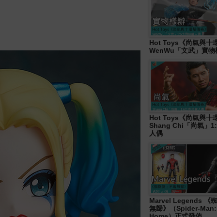
Hot Toys《尚氣與
WenWu「文武」實
Hot Toys《尚氣與
Shang Chi「尚氣」
人偶
Marvel Legends
無歸》（Spider-Man:
Home）正式發佈