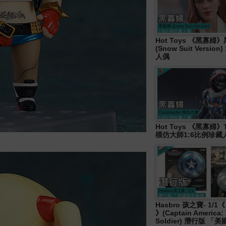
Hot Toys 《黑寡婦
(Snow Suit Versio
人偶
Hot Toys 《黑寡婦》T
模仿大師1:6比例珍藏
Hasbro 孩之寶- 1/
》(Captain America: 
Soldier) 潛行版 