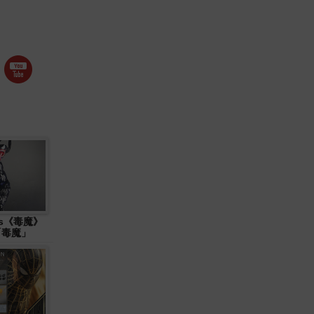
ys《毒魔》
 「毒魔」