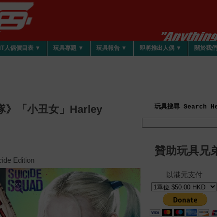
HT人偶價目表 ▼
玩具專題 ▼
玩具報告 ▼
即將推出人偶 ▼
關於我
暴隊》「小丑女」Harley
玩具搜尋 Search He
贊助玩具兄
e Edition
以港元支付