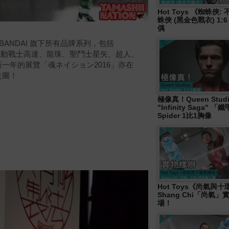
Hot Toys 《蜘蛛俠
蛛俠 (黑金色戰衣) 1:
偶
BANDAI 旗下所有品牌系列，包括
當的角色，如機動戰士高達、龍珠、聖鬥士星矢、超人、
新一年的展覽「
魂ネイション2016」亦在
去圖！
極像真！Queen Studi
"Infinity Saga" 
Spider 1比1胸像
Hot Toys《尚氣與
Shang Chi「尚氣
場！