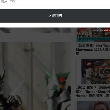
Hasbro- Marvel
Legends《Disney+ 》W
Wave 人偶發佈！
【玩具專題】Hot Toys
Showcase 2021
覽
LEGO 劇透？《蜘蛛
歸》（Spider-Man: N
Home）最新場景．