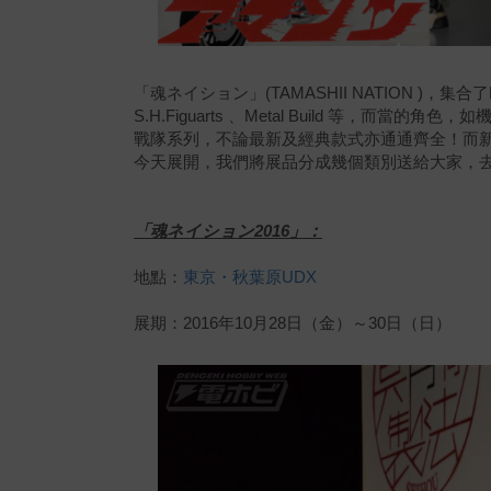
「
魂ネイション」
(
TAMASHII NATION
)，集合了
S.H.Figuarts 、Metal Build 等，而
戰隊系列，不論最新及經典款式亦通通齊全！而
今天展開，我們將展品分成幾個類別送給大家，
「
魂ネイション2016」：
地點：
東京・秋葉原UDX
展期：2016年10月28日（金）～30日（日）