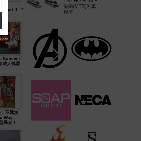
1:87 HO SCALE
港鐵(MTR)列車
hat If...?
模型
 Summer
大型珍藏人偶展
俠：不戰無
o Way
造型曝光！