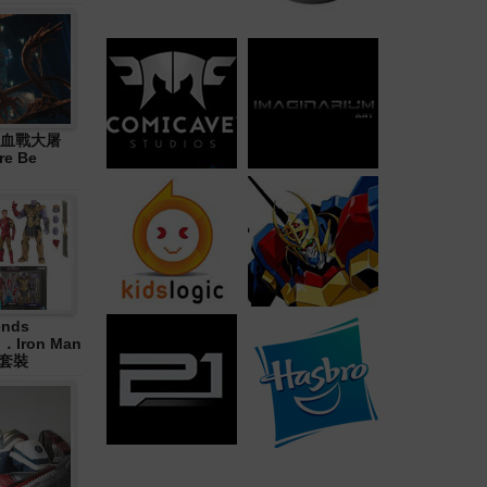
血戰大屠
re Be
ends
in．Iron Man
合套裝