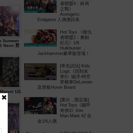
者聯盟4：終局
之戰》
Avengers:
Endgame 人偶價目表
Hot Toys 《復仇
者聯盟2：奧創
 Summer
紀元》1/6
21 Neon 霓
Hulkbuster ．
Jackhammer豪華版登場！
[率先試玩] Kids
Logic《回到未
來II》磁浮-時空
穿梭車DeLorean
及滑板Hover Board
Marvel 1比
[重出．限定版]
Hot Toys《鐵甲
奇俠3》Iron
Man Mark 42 合
金1/6人偶