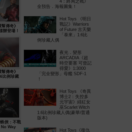
4：終局之戰》
全預告．海報圖集！
Hot Toys 《明日
戰記》Warriors
十環幫傳奇》
of Future 古天樂
物樣辦登場！
「泰來」1:6比
例珍藏人偶
夜光．變形
ARCADIA《超
時空要塞 可曾記
得愛》1:3000
十環幫傳奇》
「完全變形」母艦 SDF-1
1:6比例珍藏
！
Hot Toys 《奇異
博士2：失控多
元宇宙》緋紅女
巫Scarlet Witch
1:6比例珍藏人偶(豪華/普通
版本)
 《蜘蛛俠：不戰
 No Way
Hot Toys《復仇