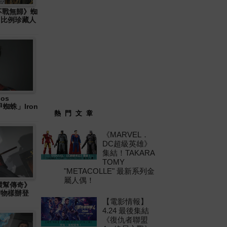
: 不戰無歸》蜘
6 比例珍藏人
os
「鐵甲蜘蛛」Iron
熱 門 文 章
《MARVEL．
DC超級英雄》
集結！TAKARA
TOMY
"METACOLLE" 最新系列金
屬人偶！
十環幫傳奇》
」實物樣辦登
【電影情報】
4.24 最後集結
《復仇者聯盟