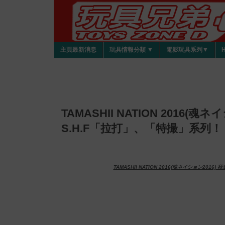
主頁最新消息
玩具情報分類 ▼
電影玩具系列▼
TAMASHII NATION 2016(魂
S.H.F「拉打」、「特撮」系列！
TAMASHII NATION 2016(魂ネイション201