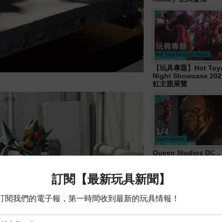
【玩具專題】Hot Toys
Night Showcase 20
虹主題展覽
Queen Studios DC．
4胸像