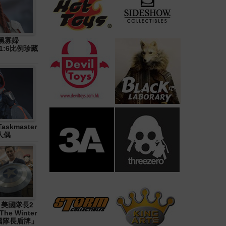
》黑寡婦
n) 1:6比例珍藏
askmaster
人偶
1《 美國隊長2
The Winter
「美國隊長盾牌」