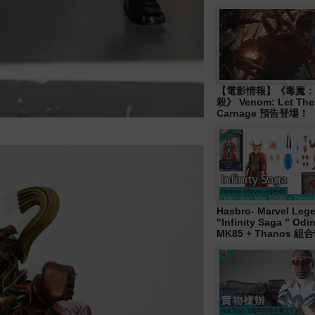
【電影情報】《毒魔：
殺》 Venom: Let The
Carnage 預告登場！
Hasbro- Marvel Leg
"Infinity Saga " Od
MK85 + Thanos 組