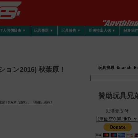
HT人偶價目表 ▼
玩具專題 ▼
玩具報告 ▼
即將推出人偶 ▼
關於我
ネイション2016) 秋葉原！
玩具搜尋 Search He
贊助玩具兄
6) 秋葉原！S.H.F「拉打」、「特撮」系列！
以港元支付