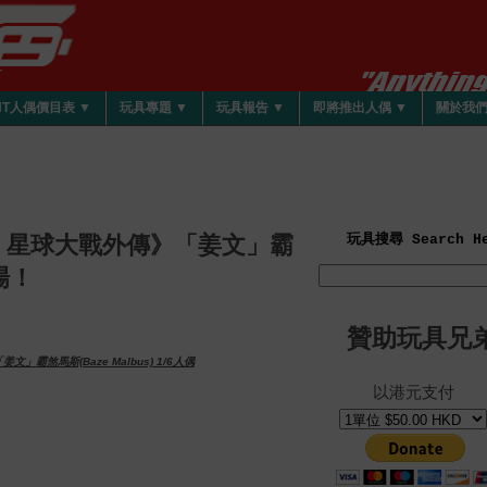
HT人偶價目表 ▼
玩具專題 ▼
玩具報告 ▼
即將推出人偶 ▼
關於我
一號：星球大戰外傳》「姜文」霸
玩具搜尋 Search He
登場！
贊助玩具兄
」霸煞馬斯(Baze Malbus) 1/6人偶
以港元支付