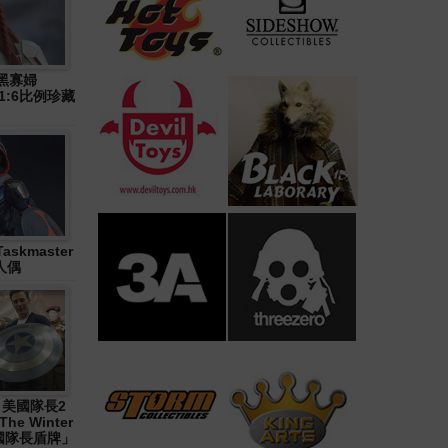
》黑寡婦
n) 1:6比例珍藏
askmaster
人偶
1《 美國隊長2
The Winter
「美國隊長盾牌」