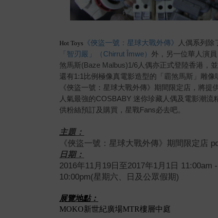
《俠盜一號：星球大戰外傳》
人偶系列除
Hot Toys
「智刃嚴」（Chirrut Îmwe）
外，另一位華人演員
煞馬斯(Baze Malbus)1/6
人偶亦正式登陸香港，並
還有
1:1比例極像真電影造型的「
霸煞馬斯
」
雕像
《俠盜一號：星球大戰外傳》期間限定店，
將提
人氣最強的COSBABY 迷你珍藏人偶及電影潮流
供粉絲預訂及購買，星戰Fans必去吧。
主題：
《俠盜一號：星球大戰外傳》期間限定店 powered
日期：
2016年11月19日至2017年1月1日 11:00am - 
10:00pm(星期六、日及公眾假期)
展覽地點：
MOKO新世紀廣場MTR樓層中庭