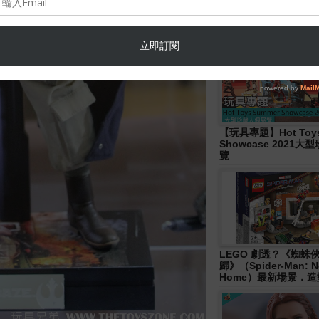
Hasbro- Marvel
Legends《Disney+ 》W
Wave 人偶發佈！
【玩具專題】Hot Toys
Showcase 2021
覽
LEGO 劇透？《蜘蛛
歸》（Spider-Man: N
Home）最新場景．