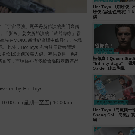
Hot Toys 《蜘蛛俠
蛛俠 (黑金色戰衣) 1:
偶
了
「
宇宙最強」
甄子丹所飾演的失
明
高僧
，「影帝」姜文
所飾演的「武器專家」
霸
率先在MOKO新世紀廣場中庭展出，在場
呢。
此外，Hot Toys 亦會於展覽旁開設
供多款1:6比例珍藏人偶、率先發售一系列
極像真！Queen Studi
精品等，而場佈亦有多款會場限定版產品
"Infinity Saga" 
Spider 1比1胸像
 by Hot Toys
10:00pm (星期一至五) 10:00am -
Hot Toys《尚氣與
Shang Chi「尚氣
場！