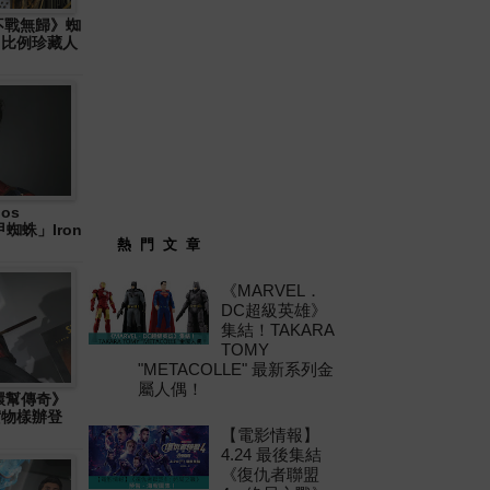
: 不戰無歸》蜘
6 比例珍藏人
os
「鐵甲蜘蛛」Iron
熱 門 文 章
《MARVEL．
DC超級英雄》
集結！TAKARA
TOMY
"METACOLLE" 最新系列金
屬人偶！
十環幫傳奇》
」實物樣辦登
【電影情報】
4.24 最後集結
《復仇者聯盟