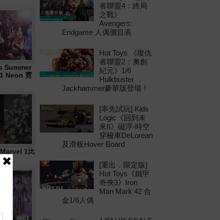
者聯盟4：終局
之戰》
Avengers:
Endgame 人偶價目表
Hot Toys 《復仇
者聯盟2：奧創
 Summer
紀元》1/6
21 Neon 霓
Hulkbuster ．
Jackhammer豪華版登場！
[率先試玩] Kids
Logic《回到未
來II》磁浮-時空
穿梭車DeLorean
及滑板Hover Board
Marvel 1比
[重出．限定版]
Hot Toys《鐵甲
奇俠3》Iron
Man Mark 42 合
金1/6人偶