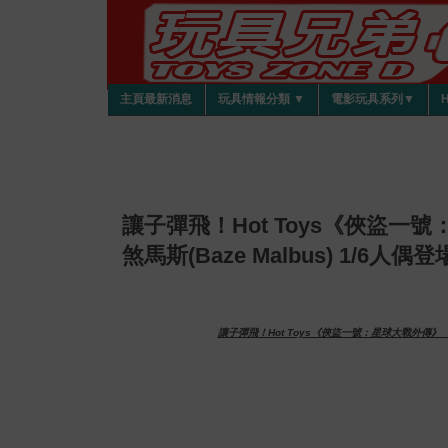
主頁最新消息
玩具情報分類 ▼
電影玩具系列▼
讓子彈飛！Hot Toys《俠盜
煞馬斯(Baze Malbus) 1/6人偶
讓子彈飛！Hot Toys《俠盜一號：星球大戰外傳》「姜文