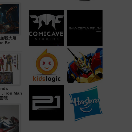
血戰大屠
re Be
ends
in．Iron Man
合套裝