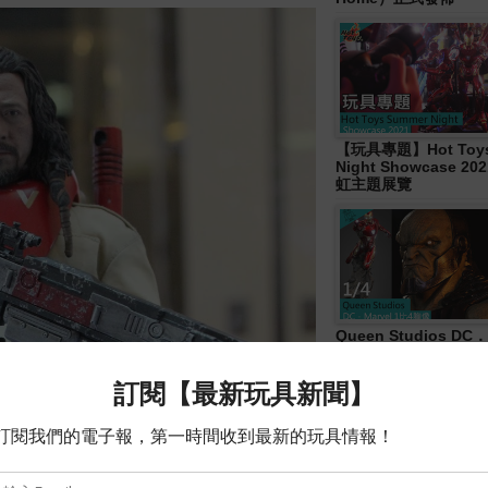
【玩具專題】Hot Toys
Night Showcase 20
虹主題展覽
Queen Studios DC．
4胸像