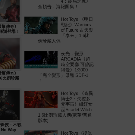
4：終局之戰》
全預告．海報圖集！
Hot Toys 《明日
戰記》Warriors
十環幫傳奇》
of Future 古天樂
物樣辦登場！
「泰來」1:6比
例珍藏人偶
夜光．變形
ARCADIA《超
時空要塞 可曾記
得愛》1:3000
十環幫傳奇》
「完全變形」母艦 SDF-1
1:6比例珍藏
！
Hot Toys 《奇異
博士2：失控多
元宇宙》緋紅女
巫Scarlet Witch
1:6比例珍藏人偶(豪華/普通
版本)
 《蜘蛛俠：不戰
 No Way
Hot Toys《復仇