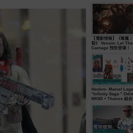
【電影情報】《毒魔：
殺》 Venom: Let The
Carnage 預告登場！
Hasbro- Marvel Leg
"Infinity Saga " Od
MK85 + Thanos 組