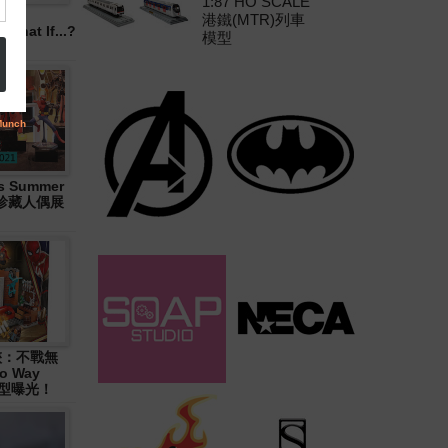
1:87 HO SCALE
港鐵(MTR)列車
hat If...?
模型
 Summer
大型珍藏人偶展
俠：不戰無
o Way
造型曝光！