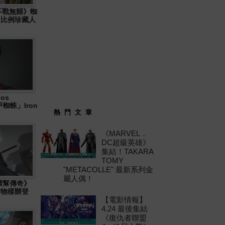
: 不戰無歸》蜘
6 比例珍藏人
os
「鐵甲蜘蛛」Iron
熱 門 文 章
《MARVEL．
DC超級英雄》
集結！TAKARA
TOMY
"METACOLLE" 最新系列金
屬人偶！
十環幫傳奇》
」實物樣辦登
【電影情報】
4.24 最後集結
《復仇者聯盟