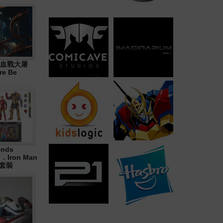
血戰大屠
re Be
ends
in．Iron Man
合套裝