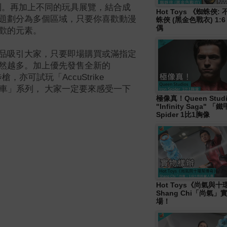
到。再加上不同的玩具展覽，結合成
Hot Toys 《蜘蛛俠
題劃分為多個區域，只要你喜歡動漫
蛛俠 (黑金色戰衣) 1:
偶
歡的元素。
品吸引大家，只要即場購買或滿指定
然越多。加上優先發售全新的
動步槍，亦可試玩「AccuStrike
ro 炮彈飛車」系列， 大家一定要來感受一下
極像真！Queen Studi
"Infinity Saga" 
Spider 1比1胸像
Hot Toys《尚氣與
Shang Chi「尚氣
場！