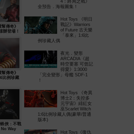
4：終局之戰》
全預告．海報圖集！
Hot Toys 《明日
戰記》Warriors
十環幫傳奇》
of Future 古天樂
物樣辦登場！
「泰來」1:6比
例珍藏人偶
夜光．變形
ARCADIA《超
時空要塞 可曾記
得愛》1:3000
十環幫傳奇》
「完全變形」母艦 SDF-1
1:6比例珍藏
！
Hot Toys 《奇異
博士2：失控多
元宇宙》緋紅女
巫Scarlet Witch
1:6比例珍藏人偶(豪華/普通
版本)
 《蜘蛛俠：不戰
 No Way
Hot Toys《復仇