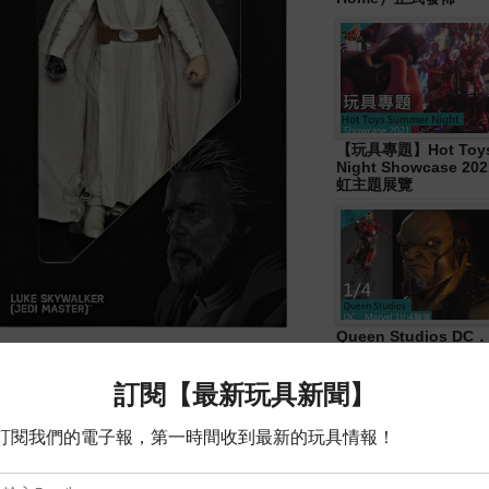
【玩具專題】Hot Toys
Night Showcase 20
虹主題展覽
Queen Studios DC．
4胸像
 裝，集完美的手藝，製作出猶如雕刻般 精
電影《星際大戰: 最後的絕地武 士》
ywalker 的重遇而設計的紀念 版，以
型更是首度商品化，收藏度極高， 星戰迷