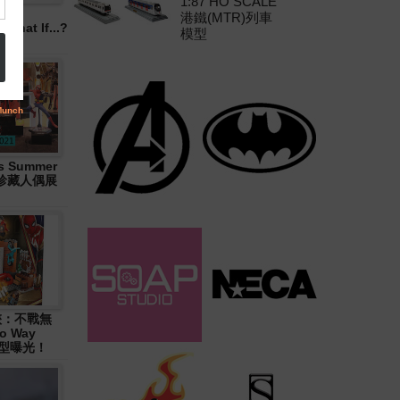
1:87 HO SCALE
港鐵(MTR)列車
hat If...?
模型
 Summer
大型珍藏人偶展
俠：不戰無
o Way
造型曝光！