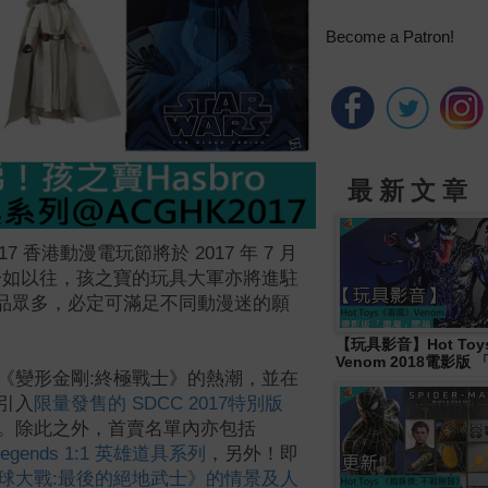
Become a Patron!
最 新 文 章
香港動漫電玩節將於 2017 年 7 月
行！一如以往，孩之寶的玩具大軍亦將進駐
面。產品眾多，必定可滿足不同動漫迷的願
【玩具影音】Hot To
Venom 2018電影版
《變形金剛:終極戰士》的熱潮，並在
引入
限量發售的 SDCC 2017特別版
。除此之外，首賣名單內亦包括
Legends 1:1 英雄道具系列
，另外！即
球大戰:最後的絕地武士》的情景及人