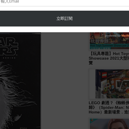
Hasbro- Marvel
Legends《Disney+ 》W
Wave 人偶發佈！
【玩具專題】Hot Toys
Showcase 2021
覽
LEGO 劇透？《蜘蛛
歸》（Spider-Man: N
Home）最新場景．