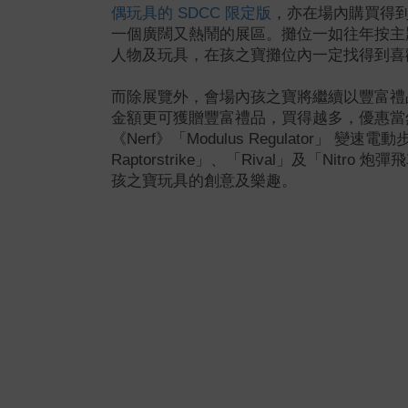
偶玩具的 SDCC 限定版
，亦在場內購買得
一個廣闊又熱鬧的展區。攤位一如往年按主
人物及玩具，在孩之寶攤位內一定找得到喜
而除展覽外，會場內孩之寶將繼續以豐富禮
金額更可獲贈豐富禮品，買得越多，優惠當
《Nerf》「Modulus Regulator」 變速電
Raptorstrike」、「Rival」及「Nit
孩之寶玩具的創意及樂趣。