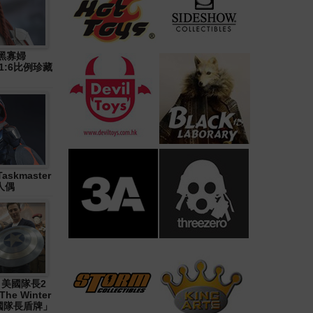
》黑寡婦
n) 1:6比例珍藏
askmaster
人偶
1《 美國隊長2
The Winter
「美國隊長盾牌」