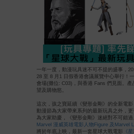
一年一度，動漫玩具迷不可不提的盛事，2017 
28 至 8 月1 日假香港會議展覽中心舉
會場(攤位: C03)，與香港 Fans 們見
望及購物慾。
這次，孩之寶延續《變形金剛》的全新電影
動漫節為大家帶來系列的最新玩具之外，更
為大家助慶，《變形金剛》迷絕對不可錯過
Marvel 漫威英雄電影人物Figure 及Marvel 
將於年底上映，最新一套星球大戰電影
《星