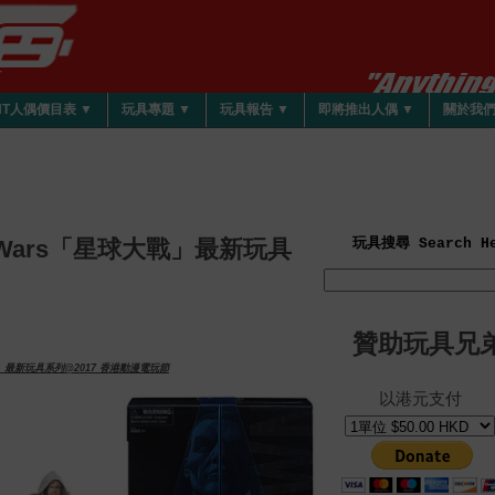
HT人偶價目表 ▼
玩具專題 ▼
玩具報告 ▼
即將推出人偶 ▼
關於我
r Wars「星球大戰」最新玩具
玩具搜尋 Search He
贊助玩具兄
戰」最新玩具系列@2017 香港動漫電玩節
以港元支付