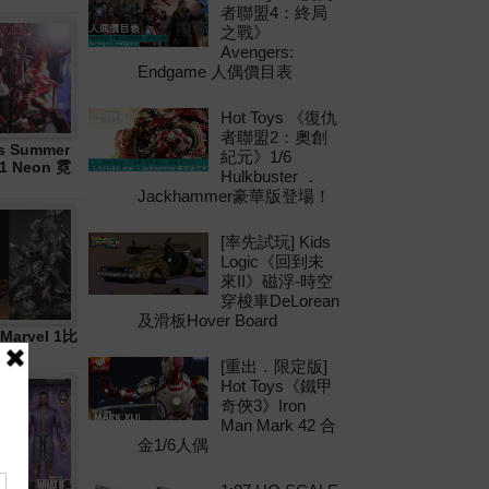
者聯盟4：終局
之戰》
Avengers:
Endgame 人偶價目表
Hot Toys 《復仇
者聯盟2：奧創
 Summer
紀元》1/6
21 Neon 霓
Hulkbuster ．
Jackhammer豪華版登場！
[率先試玩] Kids
Logic《回到未
來II》磁浮-時空
穿梭車DeLorean
及滑板Hover Board
Marvel 1比
[重出．限定版]
Hot Toys《鐵甲
奇俠3》Iron
Man Mark 42 合
金1/6人偶