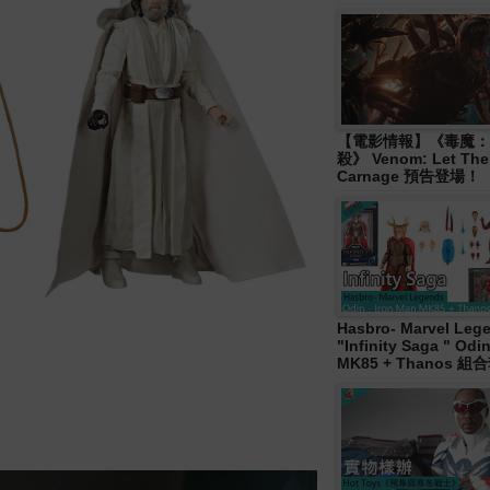
【電影情報】《毒魔：
殺》 Venom: Let The
Carnage 預告登場！
Hasbro- Marvel Leg
"Infinity Saga " Od
MK85 + Thanos 組