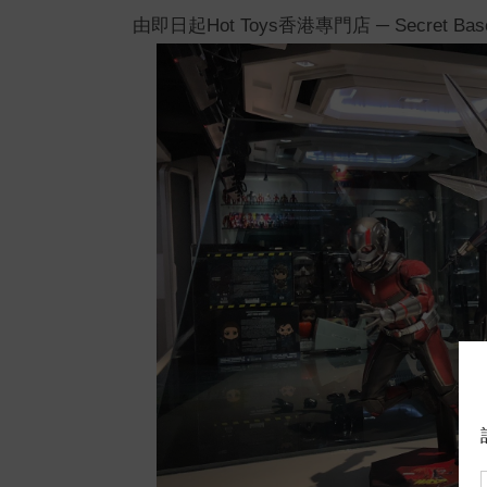
由即日起Hot Toys香港專門店 ─ Secret 