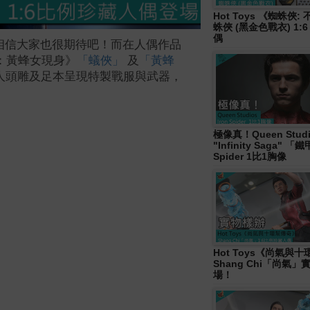
Hot Toys 《蜘蛛俠
蛛俠 (黑金色戰衣) 1:
偶
，相信大家也很期待吧！而在人偶作品
2：黃蜂女現身》
「蟻俠」
及
「黃蜂
真人頭雕及足本呈現特製戰服與武器，
極像真！Queen Studi
"Infinity Saga" 
Spider 1比1胸像
Hot Toys《尚氣與
Shang Chi「尚氣
場！