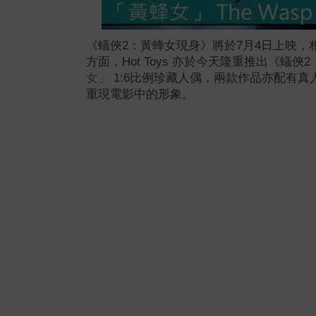
《蟻俠2：黃蜂女現身》將於7月4日上映
方面，Hot Toys 亦於今天隆重推出《蟻俠
女」
1:6比例珍藏人偶，兩款作品亦配有
重現電影中的形象。