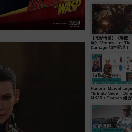
【電影情報】《毒魔：
殺》 Venom: Let The
Carnage 預告登場！
Hasbro- Marvel Leg
"Infinity Saga " Od
MK85 + Thanos 組